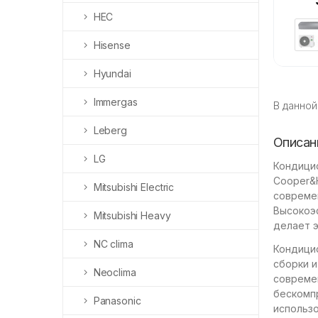
HEC
Hisense
Hyundai
Immergas
В данной
Leberg
Описан
LG
Кондици
Cooper&H
Mitsubishi Electric
совреме
Высокоэ
Mitsubishi Heavy
делает 
NC clima
Кондицио
сборки и
Neoclima
совреме
бескомп
Panasonic
использо