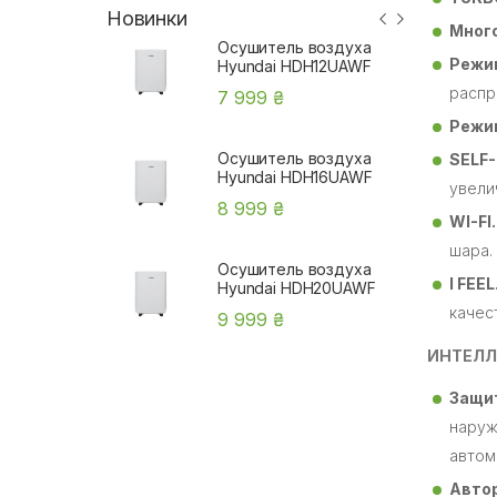
Новинки
Мног
Осушитель воздуха
Режи
Hyundai HDH12UAWF
распр
7 999 ₴
Режи
Осушитель воздуха
SELF
Hyundai HDH16UAWF
увели
8 999 ₴
WI-FI
шара.
Осушитель воздуха
I FEEL
Hyundai HDH20UAWF
качес
9 999 ₴
ИНТЕЛЛ
Защи
наруж
автом
Авто