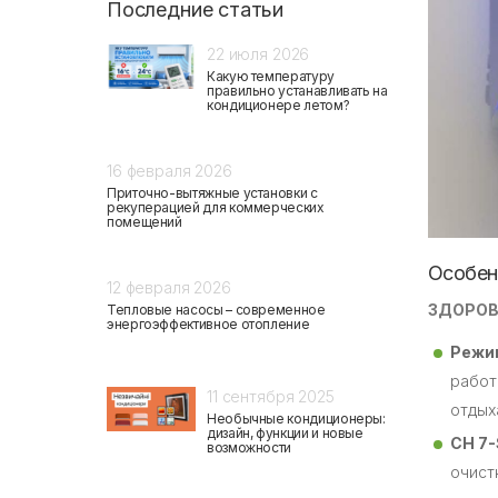
Последние статьи
22 июля 2026
Какую температуру
правильно устанавливать на
кондиционере летом?
16 февраля 2026
Приточно-вытяжные установки с
рекуперацией для коммерческих
помещений
Особен
12 февраля 2026
ЗДОРОВ
Тепловые насосы – современное
энергоэффективное отопление
Режим
работ
11 сентября 2025
отдых
Необычные кондиционеры:
дизайн, функции и новые
CH 7-
возможности
очист