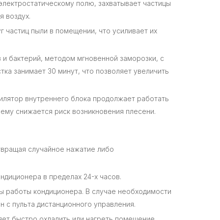
электростатическому полю, захватывает частицы
я воздух.
 частиц пыли в помещении, что усиливает их
в и бактерий, методом мгновенной заморозки, с
ка занимает 30 минут, что позволяет увеличить
илятор внутреннего блока продолжает работать
чему снижается риск возникновения плесени.
твращая случайное нажатие либо
диционера в пределах 24-х часов.
ы работы кондиционера. В случае необходимости
 с пульта дистанционного управления.
ет быстро охладить или нагреть помещение.