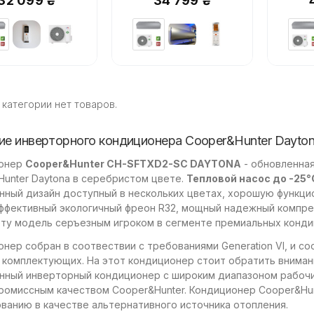
32 099 ₴
34 799 ₴
 категории нет товаров.
ие инверторного кондиционера Cooper&Hunter Dayt
онер
Cooper&Hunter CH-SFTXD2-SC DAYTONA
- обновленная
unter Daytona в серебристом цвете.
Тепловой насос до -25°
нный дизайн доступный в нескольких цветах, хорошую функци
ффективный экологичный фреон R32, мощный надежный компрес
эту модель серъезным игроком в сегменте премиальных конди
нер собран в соотвествии с требованиями Generation VI, и 
 комплектующих. На этот кондиционер стоит обратить внимани
нный инверторный кондиционер с широким диапазоном рабочи
ромиссным качеством Cooper&Hunter. Кондиционер Cooper&Hu
ванию в качестве альтернативного источника отопления.