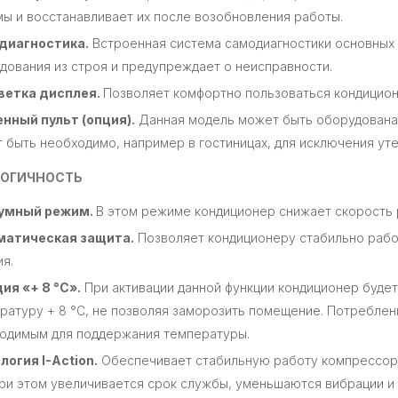
ы и восстанавливает их после возобновления работы.
диагностика.
Встроенная система самодиагностики основных
дования из строя и предупреждает о неисправности.
ветка дисплея.
Позволяет комфортно пользоваться кондицион
нный пульт (опция).
Данная модель может быть оборудована 
 быть необходимо, например в гостиницах, для исключения уте
ОГИЧНОСТЬ
умный режим.
В этом режиме кондиционер снижает скорость 
матическая защита.
Позволяет кондиционеру стабильно рабо
ия.
ия «+ 8 °C».
При активации данной функции кондиционер буде
ратуру + 8 °C, не позволяя заморозить помещение. Потреблен
одимым для поддержания температуры.
логия I-Action.
Обеспечивает стабильную работу компрессора
 При этом увеличивается срок службы, уменьшаются вибрации 