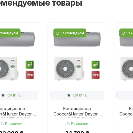
омендуемые товары
комендуем
Рекомендуем
Рек
КУПИТЬ
КУПИТЬ
ондиционер
Кондиционер
К
r&Hunter Daytona
Cooper&Hunter Daytona
Cooper
-S09FTXD2-SC
CH-S12FTXD2-SC
CH
В наличии
В наличии