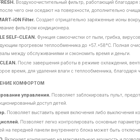
FRESH.
Воздухоочистительный фильтр, работающий благодаря 
 после чего они оседают на поверхности, дополнительно очища
ART-iON Filter.
Создает отрицательно заряженные ионы вокруг
ивание фильтром кондиционера.
LE SELF-CLEAN.
Функция самоочистки от пыли, грибка, вирусо
дующим прогревом теплообменника до +57..+58°C. Полная очист
валы между обслуживаниями и сэкономить время и деньги.
-CLEAN.
После завершения работы в режиме охлаждения, вент
орое время, для удаления влаги с теплообменника, благодаря 
ЕНИЕ КОМФОРТОМ
рование управления.
Позволяет заблокировать пульт, предо
кционированный доступ детей.
ер.
Позволяет выставить время включения либо выключения кон
дисплей.
Позволяет легко контролировать основные параметр
ей на передней панели внутреннего блока может быть отключен
O.
Включает кондиционер на максимальную мощность и позволя