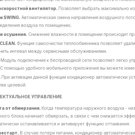
оскоростной вентилятор.
Позволяет выбрать максимально ко
Осушитель воздуха
м SWING.
Автоматическая смена направления воздушного пото
Hyundai HDH30UA
еделения воздуха по помещению.
10 599 ₴
м осушения.
Снижение влажности в помещении происходит пра
Рекуператор Prana -
-CLEAN.
Функция самоочистки теплообменника позволяет удалит
150
чить интевал между сервисными обслуживаниями.
15 996 ₴
.
Модуль подключения к беспроводной сети позволяет легко уп
 С помощью удобного мобильного приложения вы можете изме
Портативная зарядная
станция BLUETTI EB3A
.
При активации данной функции кондиционер автоматически у
600W
тве целевой.
15 999 ₴
ЕКТУАЛЬНОЕ УПРАВЛЕНИЕ
та от обмерзания.
Когда температура наружного воздуха - низ
ного блока начинает обмерзать, в связи с чем снижается эффе
атически останавливается и активирует функцию оттаивания.
рестарт.
В случае потери питания, кондиционер автоматически