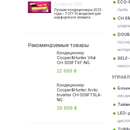
ECO-
24 марта 2025
пыли,
Лучшие кондиционеры 2025
года – ТОП-10 моделей для
комфортного климата
CH SM
улавл
DOUB
после
Рекомендуемые товары
интер
Кондиционер
Cooper&Hunter Vital
SELF
CH-S09FTXF-NG
некот
22 899 ₴
УПРАВЛ
Кондиционер
Блоки
Cooper&Hunter Arctic
Inverter CH-S09FTXLA-
несан
NG
Тайм
29 899 ₴
LED-
диспл
TURB