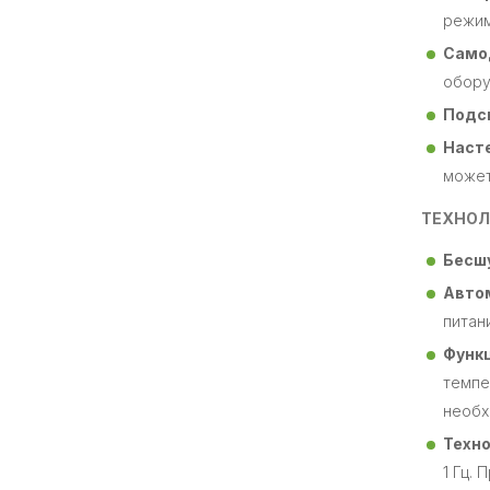
режим
Само
обору
Подс
Насте
может
ТЕХНОЛ
Бесш
Авто
питан
Функц
темпе
необх
Техно
1 Гц.