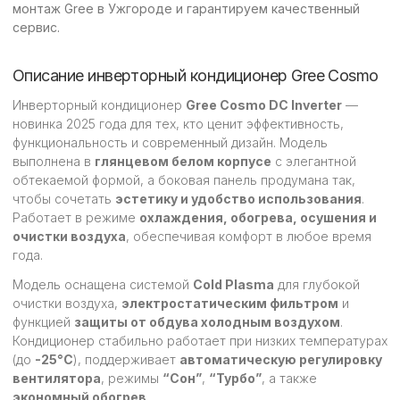
монтаж Gree в Ужгороде и гарантируем качественный
сервис.
Описание инверторный кондиционер Gree Cosmo
Инверторный кондиционер
Gree Cosmo DC Inverter
—
новинка 2025 года для тех, кто ценит эффективность,
функциональность и современный дизайн. Модель
выполнена в
глянцевом белом корпусе
с элегантной
обтекаемой формой, а боковая панель продумана так,
чтобы сочетать
эстетику и удобство использования
.
Работает в режиме
охлаждения, обогрева, осушения и
очистки воздуха
, обеспечивая комфорт в любое время
года.
Модель оснащена системой
Cold Plasma
для глубокой
очистки воздуха,
электростатическим фильтром
и
функцией
защиты от обдува холодным воздухом
.
Кондиционер стабильно работает при низких температурах
(до
-25°C
), поддерживает
автоматическую регулировку
вентилятора
, режимы
“Сон”
,
“Турбо”
, а также
экономный обогрев
.