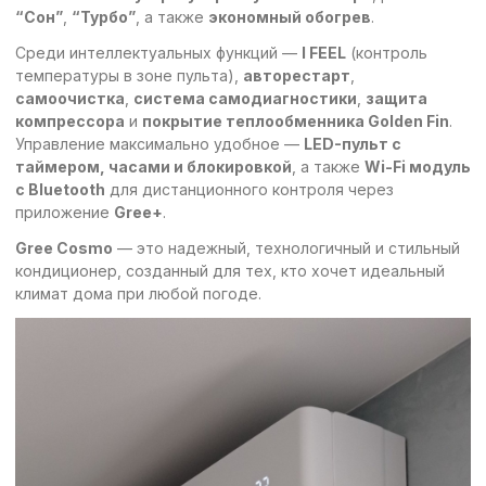
“Сон”
,
“Турбо”
, а также
экономный обогрев
.
Среди интеллектуальных функций —
I FEEL
(контроль
температуры в зоне пульта),
авторестарт
,
самоочистка
,
система самодиагностики
,
защита
компрессора
и
покрытие теплообменника Golden Fin
.
Управление максимально удобное —
LED-пульт с
таймером, часами и блокировкой
, а также
Wi-Fi модуль
с Bluetooth
для дистанционного контроля через
приложение
Gree+
.
Gree Cosmo
— это надежный, технологичный и стильный
кондиционер, созданный для тех, кто хочет идеальный
климат дома при любой погоде.