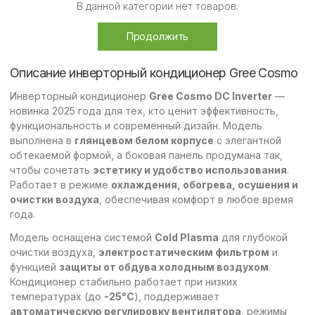
В данной категории нет товаров.
Продолжить
Описание инверторный кондиционер Gree Cosmo
Инверторный кондиционер
Gree Cosmo DC Inverter
—
новинка 2025 года для тех, кто ценит эффективность,
функциональность и современный дизайн. Модель
выполнена в
глянцевом белом корпусе
с элегантной
обтекаемой формой, а боковая панель продумана так,
чтобы сочетать
эстетику и удобство использования
.
Работает в режиме
охлаждения, обогрева, осушения и
очистки воздуха
, обеспечивая комфорт в любое время
года.
Модель оснащена системой
Cold Plasma
для глубокой
очистки воздуха,
электростатическим фильтром
и
функцией
защиты от обдува холодным воздухом
.
Кондиционер стабильно работает при низких
температурах (до
-25°C
), поддерживает
автоматическую регулировку вентилятора
, режимы