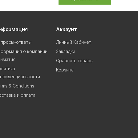
нформация
Аккаунт
опросы-ответы
Личный Кабинет
нформация о компании
Закладки
лиматис
Сравнить товары
олитика
Корзина
онфиденциальности
rms & Conditions
ставка и оплата