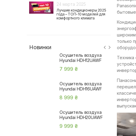
24 марта 2025
Panasoni
Лучшие кондиционеры 2025
бытовые
года – ТОП-10 моделей для
комфортного климата
Кондицио
энергоэф
широким 
только п
Новинки
оборудо
Осушитель воздуха
Техника
Hyundai HDH12UAWF
устройс
7 999 ₴
инверто
Панасони
Осушитель воздуха
перешел
Hyundai HDH16UAWF
классиче
8 999 ₴
инвертор
выпускаю
Осушитель воздуха
Hyundai HDH20UAWF
9 999 ₴