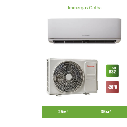
Immergas Gotha
25м²
35м²