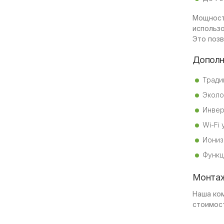
Мощност
использ
Это поз
Дополн
Тради
Эколо
Инвер
Wi-Fi
Иониз
Функц
Монтаж
Наша ко
стоимос