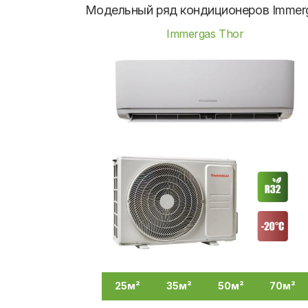
Модельный ряд кондиционеров Immer
Immergas Thor
25м²
35м²
50м²
70м²