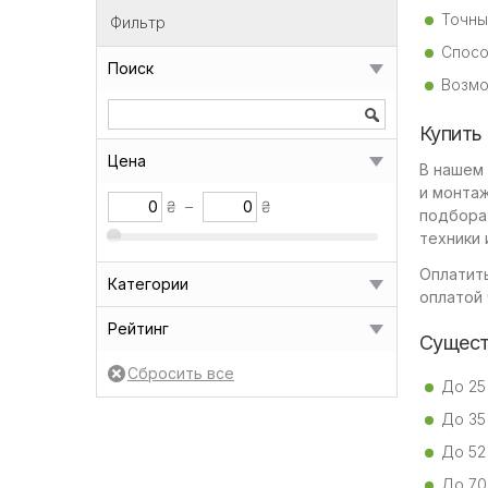
Точны
Фильтр
Спосо
Поиск
Возмо
Купить
Цена
В нашем
и монтаж
₴
–
₴
подбора
техники 
Оплатить
Категории
оплатой 
Рейтинг
Сущест
До 25
До 35 
До 52 
До 70