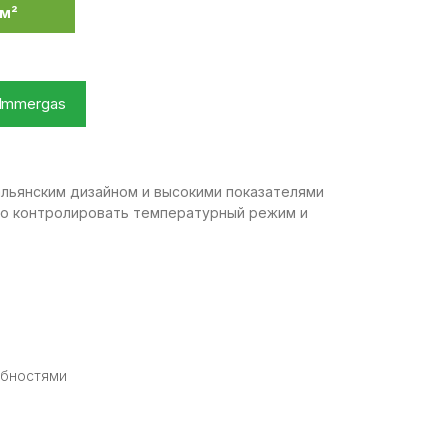
м²
Immergas
льянским дизайном и высокими показателями
чно контролировать температурный режим и
ебностями