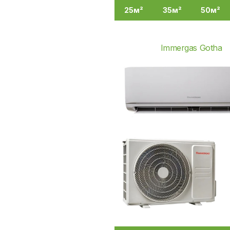
25м²
35м²
50м²
Immergas Gotha