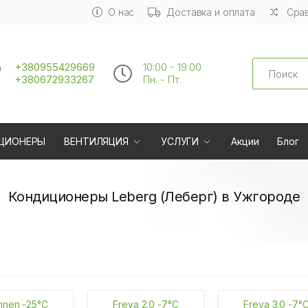
О нас
Доставка и оплата
Срав
Search
+380955429669
10:00 - 19:00
+380672933267
Пн. - Пт.
ЦИОНЕРЫ
ВЕНТИЛЯЦИЯ
УСЛУГИ
Акции
Блог
Кондиционеры Leberg (Леберг) в Ужгороде
nnen -25°C
Freya 2.0 -7°C
Freya 3.0 -7°