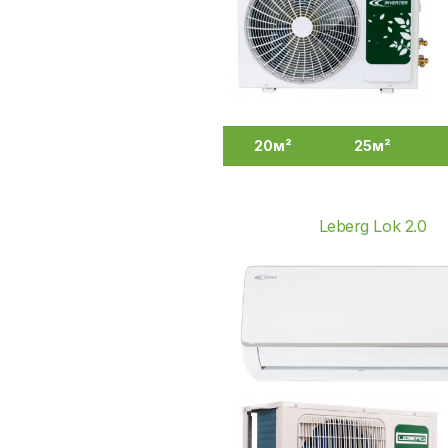
20м²
25м²
Осушитель воздуха
Hyundai HDH30UA
Leberg Lok 2.0
10 599 ₴
Рекуператор Prana -
150
15 996 ₴
Портативная зарядная
станция BLUETTI EB3A
600W
15 999 ₴