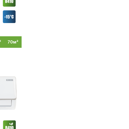
²
70м²