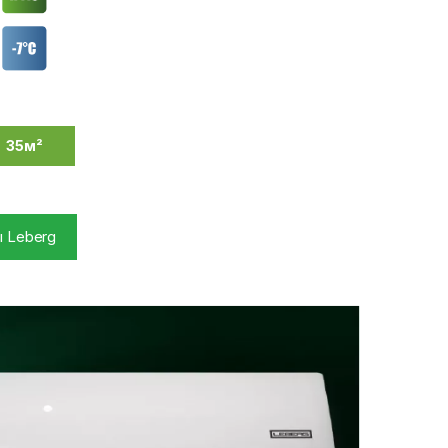
35м²
 Leberg