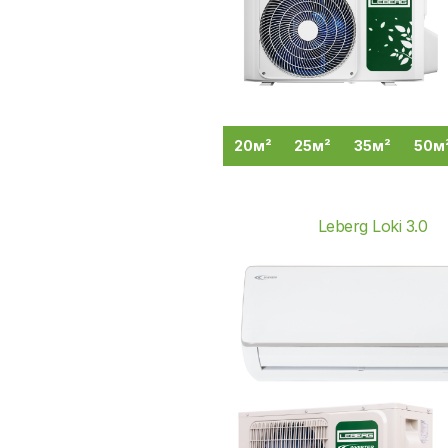
20м²
25м²
35м²
50м
Leberg Loki 3.0