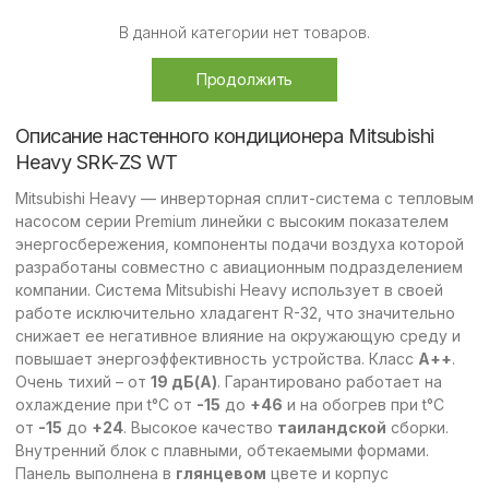
В данной категории нет товаров.
Продолжить
Описание настенного кондиционера Mitsubishi
Heavy SRK-ZS WT
Mitsubishi Heavy — инверторная сплит-система с тепловым
насосом серии Premium линейки с высоким показателем
энергосбережения, компоненты подачи воздуха которой
разработаны совместно с авиационным подразделением
компании. Система Mitsubishi Heavy использует в своей
работе исключительно хладагент R-32, что значительно
снижает ее негативное влияние на окружающую среду и
повышает энергоэффективность устройства. Класс
А++
.
Очень тихий – от
19 дБ(А)
. Гарантировано работает на
охлаждение при t°C от
-15
до
+46
и на обогрев при t°C
от
-15
до
+24
. Высокое качество
таиландской
сборки.
Внутренний блок с плавными, обтекаемыми формами.
Панель выполнена в
глянцевом
цвете и корпус