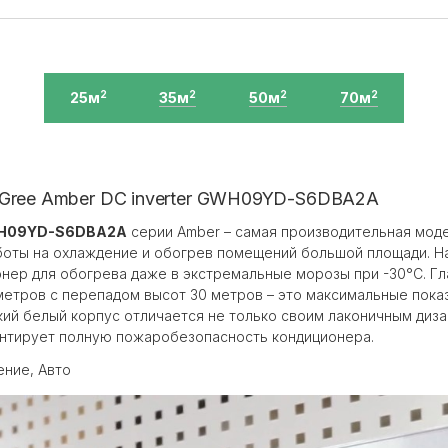
25м
35м
50м
70м
2
2
2
2
 Gree Amber DC inverter GWH09YD-S6DBA2A
GWH09YD-S6DBA2A
серии Amber – самая производительная моде
боты на охлаждение и обогрев помещений большой площади. Н
нер для обогрева даже в экстремальные морозы при -30°C. Гл
метров с перепадом высот 30 метров – это максимальные пока
кий белый корпус отличается не только своим лаконичным диз
рантирует полную пожаробезопасность кондиционера.
ние, Авто