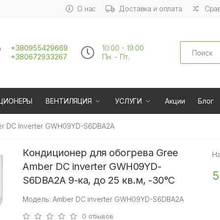
О нас
Доставка и оплата
Срав
Search
+380955429669
10:00 - 19:00
+380672933267
Пн. - Пт.
ЦИОНЕРЫ
ВЕНТИЛЯЦИЯ
УСЛУГИ
Акции
Блог
er DC Inverter GWH09YD-S6DBA2A
Кондиционер для обогрева Gree
Н
Amber DC inverter GWH09YD-
5
S6DBA2A 9-ка, до 25 кв.м, -30°C
Модель: Amber DC inverter GWH09YD-S6DBA2A
0 отзывов