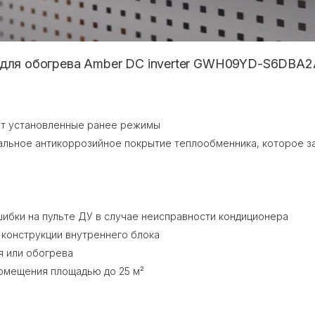
 для обогрева Amber DC inverter GWH09YD-S6DBA2
ет установленные ранее режимы
альное антикоррозийное покрытие теплообменника, которое з
шибки на пульте ДУ в случае неисправности кондиционера
 конструкции внутреннего блока
я или обогрева
омещения площадью до 25 м²