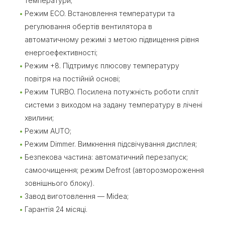
температури;
Режим ECO. Встановлення температури та
регулювання обертів вентилятора в
автоматичному режимі з метою підвищення рівня
енергоефективності;
Режим +8. Підтримує плюсову температуру
повітря на постійній основі;
Режим TURBO. Посилена потужність роботи спліт
системи з виходом на задану температуру в лічені
хвилини;
Режим AUTO;
Режим Dimmer. Вимкнення підсвічування дисплея;
Безпекова частина: автоматичний перезапуск;
самоочищення; режим Defrost (авторозмороження
зовнішнього блоку).
Завод виготовлення — Midea;
Гарантія 24 місяці.