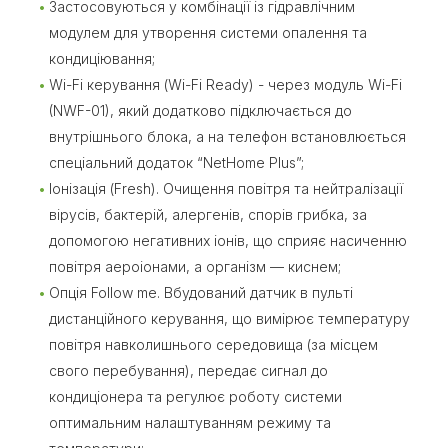
Застосовуються у комбінації із гідравлічним
модулем для утворення системи опалення та
кондиціювання;
Wi-Fi керування (Wi-Fi Ready) - через модуль Wi-Fi
(NWF-01), який додатково підключається до
внутрішнього блока, а на телефон встановлюється
спеціальний додаток “NetHome Plus”;
Іонізація (Fresh). Очищення повітря та нейтралізації
вірусів, бактерій, алергенів, спорів грибка, за
допомогою негативних іонів, що сприяє насиченню
повітря аероіонами, а організм — киснем;
Опція Follow me. Вбудований датчик в пульті
дистанційного керування, що вимірює температуру
повітря навколишнього середовища (за місцем
свого перебування), передає сигнал до
кондиціонера та регулює роботу системи
оптимальним налаштуванням режиму та