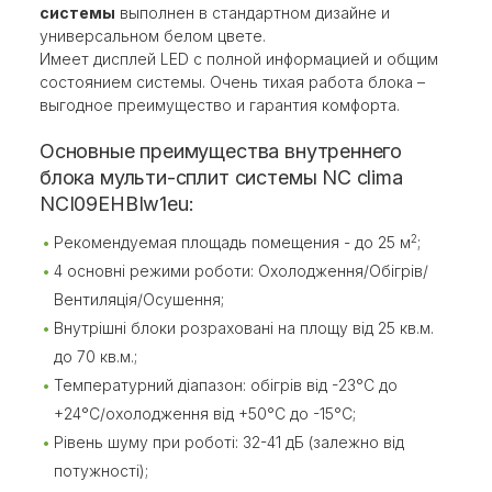
системы
выполнен в стандартном дизайне и
универсальном белом цвете.
Имеет дисплей LED с полной информацией и общим
состоянием системы. Очень тихая работа блока –
выгодное преимущество и гарантия комфорта.
Основные преимущества внутреннего
блока мульти-сплит системы NC clima
NCI09EHBIw1eu:
Рекомендуемая площадь помещения - до 25 м
;
2
4 основні режими роботи: Охолодження/Обігрів/
Вентиляція/Осушення;
Внутрішні блоки розраховані на площу від 25 кв.м.
до 70 кв.м.;
Температурний діапазон: обігрів від -23°С до
+24°С/охолодження від +50°С до -15°С;
Рівень шуму при роботі: 32-41 дБ (залежно від
потужності);