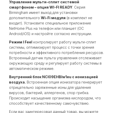
Управление мульти-сплит системой
смартфоном – опция WI-FI READY
. Серия
Birmingham имеет выход для установки
дополнительного
Wi-Fi модуля
(в комплект не
входит). Установите специальное приложение
NetHome Plus на телефон или планшет (ОС
Android/iOS) и настройте согласно инструкции.
Режим I Feel
контролирует работу мульти-сплит
системы, оптимизирует процесс с точки зрения
потребности и эффективного потребления ресурсов.
Встроенный датчик пульта управления отслеживает
окружающую среду и регулирует работу системы в
автоматическом режиме.
Внутренний блок NCI09EHBIw1eu с ионизацией
воздуха.
Встроенная опция ионизатора генерирует
отрицательно заряженные ионы для удаления
вирусов, бактерий, аллергенов, спор грибка.
Происходит насыщение организма кислородом, что
способствует качественному самочувствию.
Если вас заинтересовал данный товар, вы можете