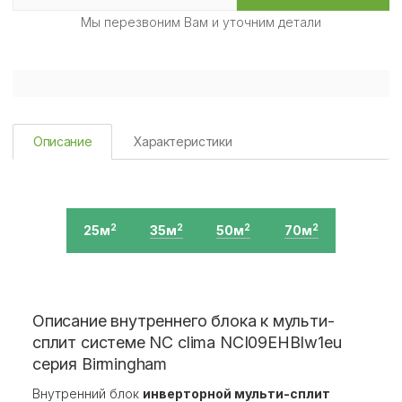
Мы перезвоним Вам и уточним детали
Описание
Характеристики
25м
35м
50м
70м
2
2
2
2
Описание внутреннего блока к мульти-
сплит системе NC clima NCI09EHBIw1eu
серия Birmingham
Внутренний блок
инверторной мульти-сплит