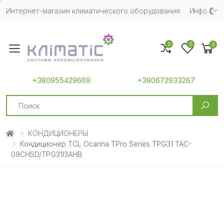
Интернет-магазин климатического оборудования
Инфо
0
0
0
Toggle mobile menu
+380955429669
+380672933267
Search
КОНДИЦИОНЕРЫ
Кондиционер TCL Ocarina TPro Series TPG31 TAC-
09CHSD/TPG31I3AHB