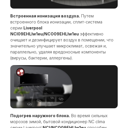
Встроенная ионизация воздуха.
Путем
встроенного блока ионизации, сплит-система
серии
Liverpool
NCI09EHLIw1eu/NCO09EHLIw1eu
эффективно
очищает и дезинфицирует воздух в помещении, что
значительно улучшает микроклимат, освежая и,
параллельно, удаляя вредоносные компоненты
(вирусы, бактерии, аллергены).
Подогрев наружного блока.
Во время сильных
морозов зимой, бытовой кондиционер NC clima
серии Liverpool
NCI/NCO09EHLIw1eu
способен