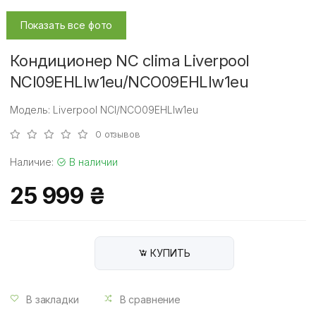
Показать все фото
Кондиционер NC clima Liverpool
NCI09EHLIw1eu/NCO09EHLIw1eu
Модель: Liverpool NCI/NCO09EHLIw1eu
0 отзывов
Наличие:
В наличии
25 999 ₴
КУПИТЬ
В закладки
В сравнение