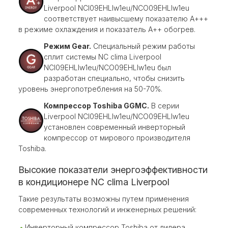
Liverpool NCI09EHLIw1eu/NCO09EHLIw1eu
соответствует наивысшему показателю А+++
в режиме охлаждения и показатель А++ обогрев.
Режим Gear.
Специальный режим работы
сплит системы NC clima Liverpool
NCI09EHLIw1eu/NCO09EHLIw1eu был
разработан специально, чтобы снизить
уровень энергопотребления на 50-70%.
Компрессор Toshiba GGMC.
В серии
Liverpool NCI09EHLIw1eu/NCO09EHLIw1eu
установлен современный инверторный
компрессор от мирового производителя
Toshiba.
Высокие показатели энергоэффективности
в кондиционере NC clima Liverpool
Такие результаты возможны путем применения
современных технологий и инженерных решений:
Инверторный компрессор Toshiba от лидера