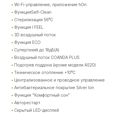
Wi-Fi-управление, приложение hOn
ФункцияSelf-Сlean
Стерилизация 56⁰С
Функция I FEEL
3D воздушный поток
Функция ECO
Супертихий до 18дБ(А)
Воздушный поток COANDA PLUS
Подогрев поддона (кроме модели AS20)
Техническое отопление +10⁰С
Централизованное и проводное управление
Антибактериальное покрытие Silver Ion
Функция "Комфортный сон"
Авторестарт
Скрытый LED-дисплей