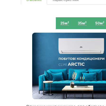
25м
35м
50м
2
2
2