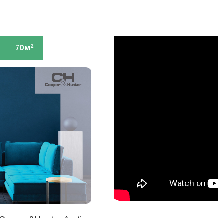
70м
2