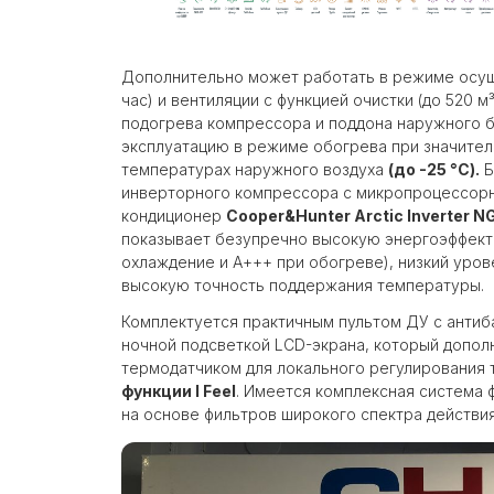
Дополнительно может работать в режиме осуше
час) и вентиляции с функцией очистки (до 520 м
подогрева компрессора и поддона наружного б
эксплуатацию в режиме обогрева при значите
температурах наружного воздуха
(до -25 °C).
Б
инверторного компрессора с микропроцессорн
кондиционер
Cooper&Hunter Arctic Inverter
показывает безупречно высокую энергоэффекти
охлаждение и А+++ при обогреве), низкий уров
высокую точность поддержания температуры.
Комплектуется практичным пультом ДУ с анти
ночной подсветкой LCD-экрана, который допол
термодатчиком для локального регулирования
функции I Feel
. Имеется комплексная система 
на основе фильтров широкого спектра действия