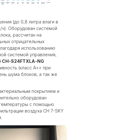
ния (до 0,8 литра влаги в
³/ч). Оборудован системой
лока, рассчитан на
льных отрицательных
лагодаря использованию
ой системой управления,
 NG CH-S24FTXLA-NG
вность (класс А++ при
ень шума блоков, а так же
бактериальным покрытием и
нительно оборудован
 температуры с помощью
фильтрации воздуха CH 7-SKY
.