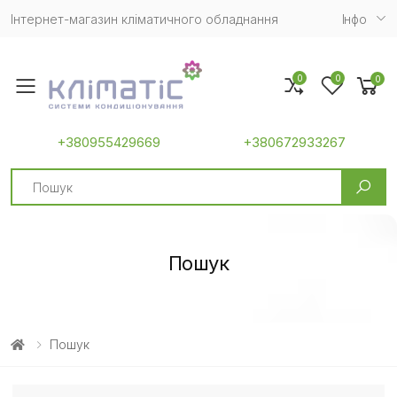
Інтернет-магазин кліматичного обладнання
Iнфо
0
0
0
Toggle mobile menu
+380955429669
+380672933267
Search
Пошук
Пошук