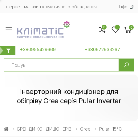
Інтернет-магазин кліматичного обладнання
Iнфо
0
0
0
Toggle mobile menu
+380955429669
+380672933267
Search
Інверторний кондиціонер для
обігріву Gree серія Pular Inverter
БРЕНДИ КОНДИЦІОНЕРІВ
Gree
Pular -15°C