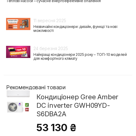
Теплові насоси – сучасне енергоефективне опалення
11 вересня 2025
Незвичайні кондиціонери: дизайн, функції та нові
можливості
24 березня 2025
Найкращі кондиціонери 2025 року – ТОП-10 моделей
для комфортного клімату
Рекомендовані товари
Кондиціонер Gree Amber
DC inverter GWH09YD-
S6DBA2A
53 130 ₴