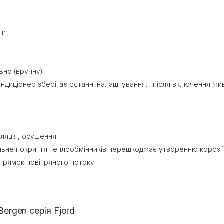
in
ьно (вручну)
ндиціонер зберігає останні налаштування. І після включення ж
иляція, осушення
ьне покриття теплообмінників перешкоджає утворенню корозії, пл
апрямок повітряного потоку
ergen серія Fjord