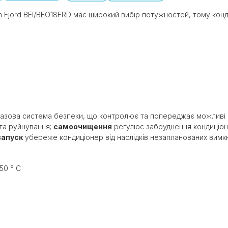
n Fjord BEI/BEO18FRD має широкий вибір потужностей, тому конд
зова система безпеки, що контролює та попереджає можливі 
 та руйнування;
самоочищення
регулює забруднення кондиціон
запуск
убереже кондиціонер від наслідків незапланованих вим
50 ° С