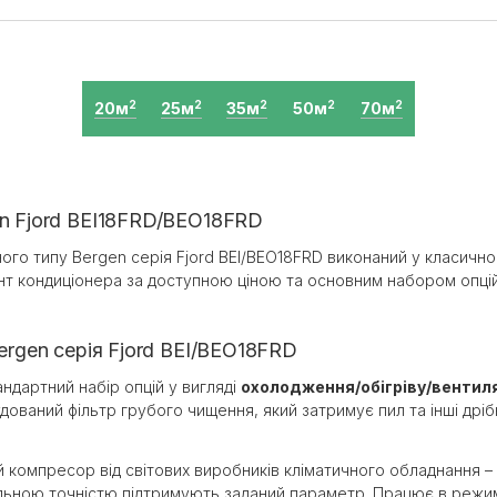
20м
25м
35м
50м
70м
2
2
2
2
2
en Fjord BEI18FRD/BEO18FRD
ого типу Bergen серія Fjord BEI/BEO18FRD виконаний у класичном
ант кондиціонера за доступною ціною та основним набором опці
ergen серія Fjord BEI/BEO18FRD
андартний набір опцій у вигляді
охолодження/обігріву/вентил
ований фільтр грубого чищення, який затримує пил та інші дріб
компресор від світових виробників кліматичного обладнання – 
альною точністю підтримують заданий параметр. Працює в режимі