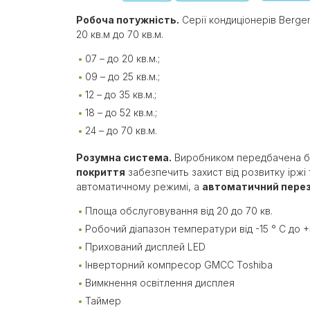
Робоча потужність.
Серії кондиціонерів Berge
20 кв.м до 70 кв.м.
07 – до 20 кв.м.;
09 – до 25 кв.м.;
12 – до 35 кв.м.;
18 – до 52 кв.м.;
24 – до 70 кв.м.
Розумна система.
Виробником передбачена ба
покриття
забезпечить захист від розвитку іржі
автоматичному режимі, а
автоматичний пере
Площа обслуговування від 20 до 70 кв.
Робочий діапазон температури від -15 ° С до +
Прихований дисплей LED
Інверторний компресор GMCC Toshiba
Вимкнення освітлення дисплея
Таймер