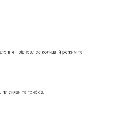
ивлення – відновлює колишній режим та
існяви ​​та грибків.