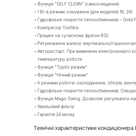
Функція "SELF CLEAN" (самоочищення)
1 Вт в режимі очікування (для моделей 18, 24)
Гідрофільне покриття теплообмінників – Gold F
Компресор Toshiba
Працює на сучасному фреоні R32
Регулювання жалюзі: вертикально/горизонтал
Авторестарт. При вимкненні електроенергії ко
температуру роботи
Функція "Турбо режим"
Функція "Нічний режим"
4 режими роботи: охолодження, обігрів, вент
Гідрофільне покриття теплообмінників. Спеціал
Функція Magic Swing. Дозволяє регулювати н
Хвильовий фільтр
Гарантія 24 місяці
Технічні характеристики кондиціонера B