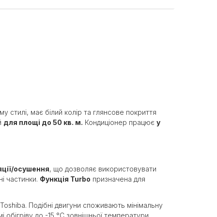
у стилі, має білий колір та глянсове покриття
й
для площі до 50 кв. м.
Кондиціонер працює
у
яції/осушення
, що дозволяє використовувати
ні частинки.
Функція Turbo
призначена для
Toshiba. Подібні двигуни споживають мінімальну
 обігріву до -15 °С зовнішньої температури.