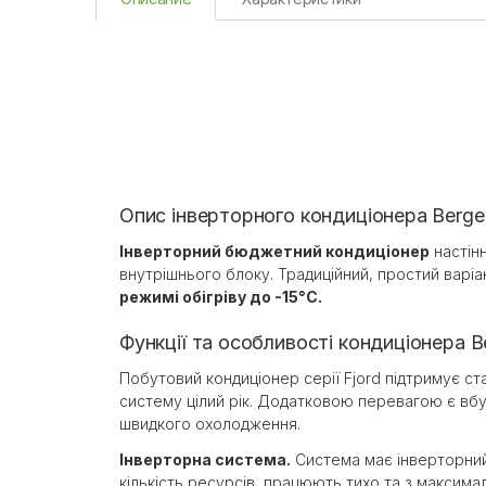
Опис інверторного кондиціонера Berg
Інверторний бюджетний кондиціонер
настінн
внутрішнього блоку. Традиційний, простий варі
режимі обігріву до -15°C.
Функції та особливості кондиціонера B
Побутовий кондиціонер серії Fjord підтримує ст
систему цілий рік. Додатковою перевагою є вбуд
швидкого охолодження.
Інверторна система.
Система має інверторний 
кількість ресурсів, працюють тихо та з максим