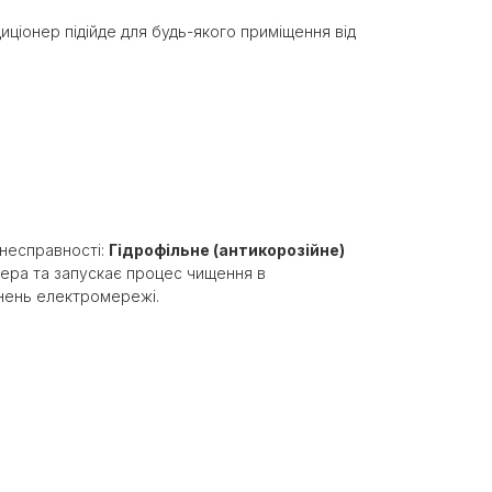
иціонер підійде для будь-якого приміщення від
несправності:
Гідрофільне (антикорозійне)
ера та запускає процес чищення в
кнень електромережі.