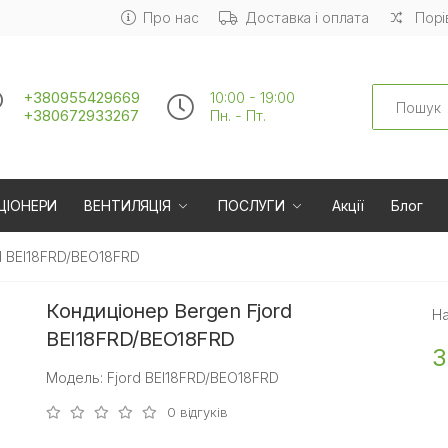
Про нас
Доставка і оплата
Порі
Search
+380955429669
10:00 - 19:00
+380672933267
Пн. - Пт.
ЦІОНЕРИ
ВЕНТИЛЯЦІЯ
ПОСЛУГИ
Акції
Блог
d BEI18FRD/BEO18FRD
Кондиціонер Bergen Fjord
На
BEI18FRD/BEO18FRD
3
Модель: Fjord BEI18FRD/BEO18FRD
0 відгуків