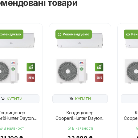
мендовані товари
комендуємо
Рекомендуємо
Рек
КУПИТИ
КУПИТИ
Кондиціонер
Кондиціонер
К
r&Hunter Daytona
Cooper&Hunter Daytona
Cooper
-S09FTXD2-WP
CH-S12FTXD2-WP
CH-
В наявності
В наявності