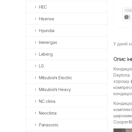
HEC
Hisense
Hyundai
Immergas
У даній к
Leberg
Опис і
LG
Кондиці
Daytona.
Mitsubishi Electric
хорошу ф
компресо
Mitsubishi Heavy
кондиціо
NC clima
Кондиціо
комплект
Neoclima
широким 
Cooper&
Panasonic