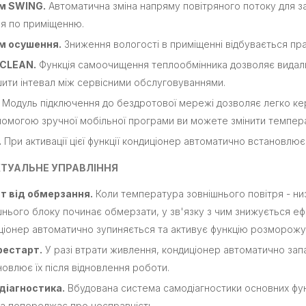
м SWING.
Автоматична зміна напряму повітряного потоку для з
Осушувач повітря
ря по приміщенню.
Hyundai HDH30UA
м осушення.
Зниження вологості в приміщенні відбувається пр
10 599 ₴
-CLEAN.
Функція самоочищення теплообмінника дозволяє видали
шити інтевал між сервісними обслуговуваннями.
Рекуператор Prana -
150
Модуль підключення до бездротової мережі дозволяє легко керу
15 996 ₴
помогою зручної мобільної програми ви можете змінити темпер
.
При активації цієї функції кондиціонер автоматично встановлює
Портативна зарядна
станція BLUETTI EB3A
КТУАЛЬНЕ УПРАВЛІННЯ
600W
15 999 ₴
т від обмерзання.
Коли температура зовнішнього повітря - низ
шнього блоку починає обмерзати, у зв'язку з чим знижується еф
ціонер автоматично зупиняється та активує функцію розморожу
рестарт.
У разі втрати живлення, кондиціонер автоматично зап
новлює їх після відновлення роботи.
діагностика.
Вбудована система самодіагностики основних функ
та попереджає про несправність.