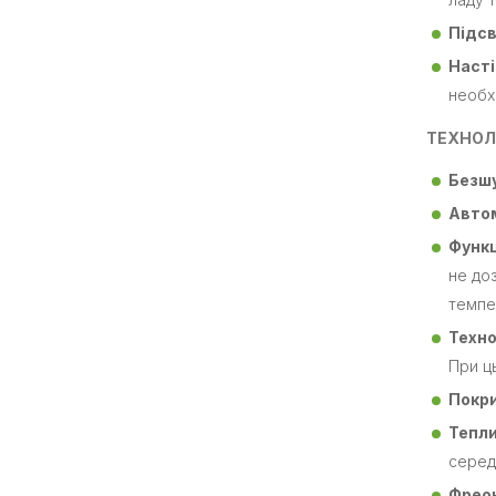
Підсв
Насті
необх
ТЕХНОЛ
Безш
Автом
Функц
не до
темпе
Техно
При ц
Покри
Тепли
серед
Фреон