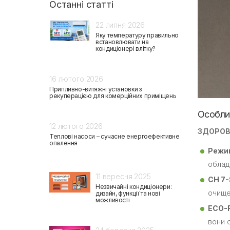
Останні статті
22 липня 2026
Яку температуру правильно
встановлювати на
кондиціонері влітку?
16 лютого 2026
Припливно-витяжні установки з
рекуперацією для комерційних приміщень
Особли
12 лютого 2026
ЗДОРОВ
Теплові насоси – сучасне енергоефективне
опалення
Режим
облад
11 вересня 2025
CH 7-
Незвичайні кондиціонери:
очище
дизайн, функції та нові
можливості
ECO-
вони 