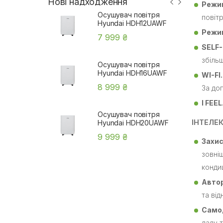
Нові надходження
Режи
Осушувач повітря
повіт
Hyundai HDH12UAWF
Режи
7 999 ₴
SELF
збіль
Осушувач повітря
Hyundai HDH16UAWF
WI-FI.
8 999 ₴
За до
I FEEL
Осушувач повітря
ІНТЕЛЕ
Hyundai HDH20UAWF
9 999 ₴
Захис
зовні
конди
Авто
та від
Само
ладу 