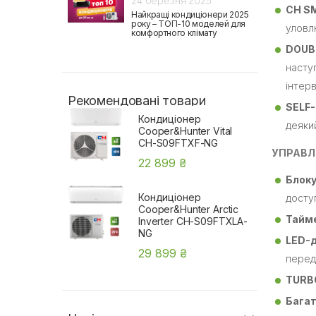
24 березня 2025
CH SM
Найкращі кондиціонери 2025
року – ТОП-10 моделей для
уловл
комфортного клімату
DOUB
насту
інтер
Рекомендовані товари
SELF
Кондиціонер
деяки
Cooper&Hunter Vital
CH-S09FTXF-NG
УПРАВЛ
22 899 ₴
Блоку
Кондиціонер
доступ
Cooper&Hunter Arctic
Тайм
Inverter CH-S09FTXLA-
NG
LED-
29 899 ₴
перед
TURB
Багат