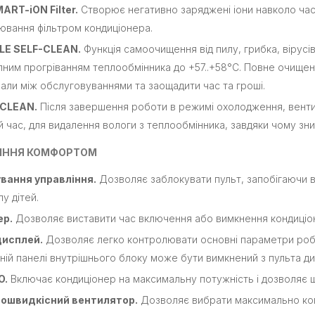
ART-iON Filter.
Створює негативно заряджені іони навколо част
ювання фільтром кондиціонера.
LE SELF-CLEAN.
Функція самоочищення від пилу, грибка, вірусі
пним прогріванням теплообмінника до +57..+58°C. Повне очищен
вали між обслуговуваннями та заощадити час та гроші.
-CLEAN.
Після завершення роботи в режимі охолодження, вент
й час, для видалення вологи з теплообмінника, завдяки чому зни
ІННЯ КОМФОРТОМ
вання управління.
Дозволяє заблокувати пульт, запобігаючи 
у дітей.
ер.
Дозволяє виставити час включення або вимкнення кондиціон
дисплей.
Дозволяє легко контролювати основні параметри робо
ній панелі внутрішнього блоку може бути вимкнений з пульта ди
O.
Включає кондиціонер на максимальну потужність і дозволяє ш
ошвидкісний вентилятор.
Дозволяє вибрати максимально ком