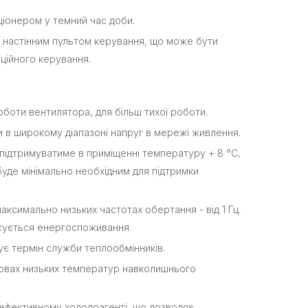
іонером у темний час доби.
 настінним пультом керування, що може бути
нційного керування.
боти вентилятора, для більш тихої роботи.
 в широкому діапазоні напруг в мережі живлення.
о підтримуватиме в приміщенні температуру + 8 °C,
уде мінімально необхідним для підтримки
симально низьких частотах обертання - від 1 Гц.
ижується енергоспоживання.
ує термін служби теплообмінників.
мовах низьких температур навколишнього
ефективному холодоагенті, що дозволяє