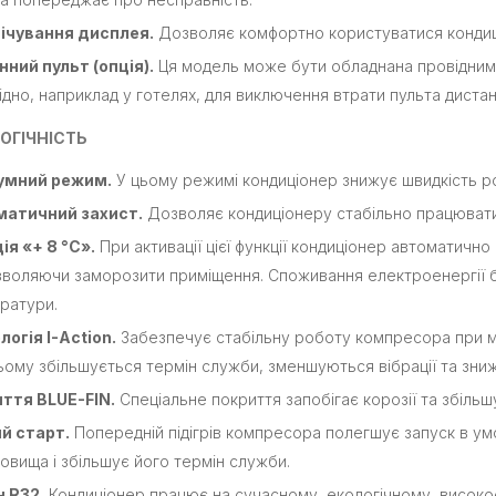
ічування дисплея.
Дозволяє комфортно користуватися кондиц
нний пульт (опція).
Ця модель може бути обладнана провідним
ідно, наприклад у готелях, для виключення втрати пульта диста
ОГІЧНІСТЬ
умний режим.
У цьому режимі кондиціонер знижує швидкість ро
атичний захист.
Дозволяє кондиціонеру стабільно працювати
ія «+ 8 °C».
При активації цієї функції кондиціонер автоматичн
зволяючи заморозити приміщення. Споживання електроенергії б
ратури.
логія I-Action.
Забезпечує стабільну роботу компресора при мак
ьому збільшується термін служби, зменшуються вібрації та зн
ття BLUE-FIN.
Спеціальне покриття запобігає корозії та збільш
й старт.
Попередній підігрів компресора полегшує запуск в у
овища і збільшує його термін служби.
 R32.
Кондиціонер працює на сучасному, екологічному, високо