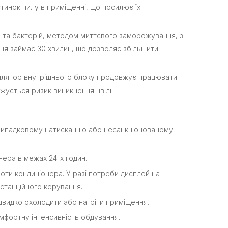
инок пилу в приміщенні, що посилює їх
в та бактерій, методом миттєвого заморожування, з
ня займає 30 хвилин, що дозволяє збільшити
илятор внутрішнього блоку продовжує працювати
жується ризик виникнення цвілі.
випадковому натисканню або несанкціонованому
ера в межах 24-х годин.
ти кондиціонера. У разі потреби дисплей на
станційного керування.
видко охолодити або нагріти приміщення.
фортну інтенсивність обдування.