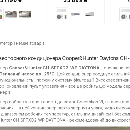
31 199 ₴
33 899 ₴
атегорії немає товарів.
нверторного кондиціонера Cooper&Hunter Daytona C
онер
Cooper&Hunter CH-SFTXD2-WP DAYTONA
– оновлена ве
Тепловий насос до -25°С.
Цей кондиціонер поєднує стильний 
ункціональність і потужну систему фільтрації. Високоефективн
р, оновлений пульт управління – все це робить цю модель се
нерів.
нер собран у відповідності до вимог Generation VI, і відповід
уючих. На цей кондиціонер варто звернути увагу, якщо ви хоч
діапазоном робочих температур, стильним дизайном і безком
Hunter CH-SFTXD2-WP DAYTONA - рекомендований до використ