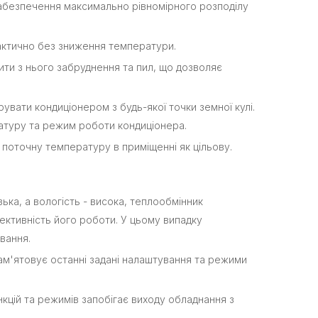
абезпечення максимально рівномірного розподілу
актично без зниження температури.
ти з нього забруднення та пил, що дозволяє
вати кондиціонером з будь-якої точки земної кулі.
атуру та режим роботи кондиціонера.
 поточну температуру в приміщенні як цільову.
ька, а вологість - висока, теплообмінник
ективність його роботи. У цьому випадку
вання.
ам'ятовує останні задані налаштування та режими
цій та режимів запобігає виходу обладнання з