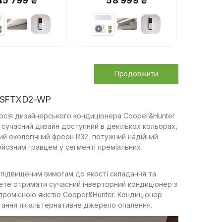
45 799 ₴
58 999 ₴
Продовжити
H-SFTXD2-WP
рсія дизайнерського кондиціонера Cooper&Hunter
сучасний дизайн доступний в декількох кольорах,
ий екологічний фреон R32, потужний надійний
рйозним гравцем у сегменті преміальних
ає підвищеним вимогам до якості складання та
ете отримати сучасний інверторний кондиціонер з
промісною якістю Cooper&Hunter. Кондиціонер
ання як альтернативне джерело опалення.