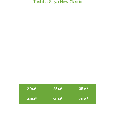
Toshiba Seiya New Classic
20м²
25м²
35м²
40
м²
50
м²
70
м²