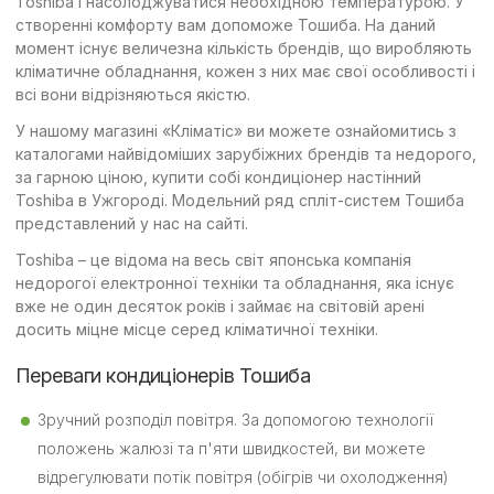
Toshiba і насолоджуватися необхідною температурою. У
створенні комфорту вам допоможе Тошиба. На даний
момент існує величезна кількість брендів, що виробляють
кліматичне обладнання, кожен з них має свої особливості і
всі вони відрізняються якістю.
У нашому магазині «Кліматіс» ви можете ознайомитись з
каталогами найвідоміших зарубіжних брендів та недорого,
за гарною ціною, купити собі кондиціонер настінний
Toshiba в Ужгороді. Модельний ряд спліт-систем Тошиба
представлений у нас на сайті.
Toshiba – це відома на весь світ японська компанія
недорогої електронної техніки та обладнання, яка існує
вже не один десяток років і займає на світовій арені
досить міцне місце серед кліматичної техніки.
Переваги кондиціонерів Тошиба
Зручний розподіл повітря. За допомогою технології
положень жалюзі та п'яти швидкостей, ви можете
відрегулювати потік повітря (обігрів чи охолодження)