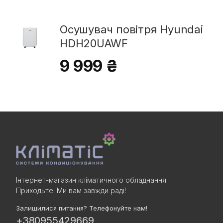
Осушувач повітря Hyundai
HDH20UAWF
9 999 ₴
Інтернет-магазин кліматичного обладнання.
Приходьте! Ми вам завжди раді!
Залишилися питання? Телефонуйте нам!
+380955429669