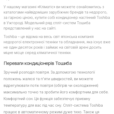
У нашому магазині «Кліматіс» ви можете ознайомитись з
каталогами найвідоміших зарубіжних брендів та недорого,
за гарною ціною, купити собі кондиціонер настінний Toshiba
в Ужгороді. Модельний ряд спліт-систем Тошиба
представлений у нас на сайті.
Toshiba – це відома на весь світ японська компанія
недорогої електронної техніки та обладнання, яка існує вже
не один десяток років і займає на світовій арені досить
міцне місце серед кліматичної техніки.
Переваги кондиціонерів Тошиба
Зручний розподіл повітря. За допомогою технології
положень жалюзі та п'яти швидкостей, ви можете
відрегулювати потік повітря (обігрів чи охолодження)
максимально точно та зробити його комфортним для себе.
Комфортний сон. Ця функція забезпечує приємну
температуру для вас під час сну. Спліт-система Toshiba
працює в автоматичному режимі дуже тихо. Також ця