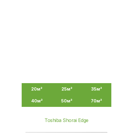
20м²
25м²
35м²
40
м²
50
м²
70
м²
Toshiba Shorai Edge