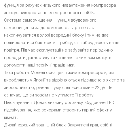
функція за рахунок низького навантаження компресора
знижує використання електроенергії на 40%.
Система самоочищення. Функція вбудованого
самоочищення за допомогою фільтра не дає
накопичуватися волозі всередині блоку і тим не дає
поширюватися бактеріям і грибку, які забруднюють ваше
повітря. Під час експлуатації не забувайте періодично
проводити діагностику та чищення, з чим вам можуть
допомогти наші технічні працівники.
Тиха робота. Моделі оснащені тихим компресором, які
виробляють у Японії та відрізняються підвищеною якістю та
зносостійкістю, рівень шуму спліт-системи – 22 дБ. Це
означає, що ви зовсім не чутимете її роботу.
Підсвічування. Додає дизайну родзинку вбудоване LED
підсвічування, яке вечорами створить гарний ефект у
кімнаті.
Дизайнерський зовнішній блок. Закруглені краї, срібні