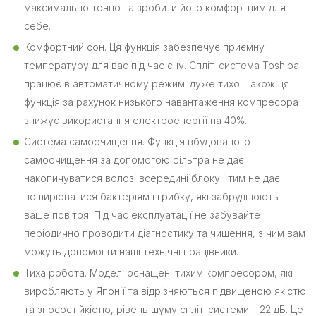
максимально точно та зробити його комфортним для
себе.
Комфортний сон. Ця функція забезпечує приємну
температуру для вас під час сну. Спліт-система Toshiba
працює в автоматичному режимі дуже тихо. Також ця
функція за рахунок низького навантаження компресора
знижує використання електроенергії на 40%.
Система самоочищення. Функція вбудованого
самоочищення за допомогою фільтра не дає
накопичуватися волозі всередині блоку і тим не дає
поширюватися бактеріям і грибку, які забруднюють
ваше повітря. Під час експлуатації не забувайте
періодично проводити діагностику та чищення, з чим вам
можуть допомогти наші технічні працівники.
Тиха робота. Моделі оснащені тихим компресором, які
виробляють у Японії та відрізняються підвищеною якістю
та зносостійкістю, рівень шуму спліт-системи – 22 дБ. Це