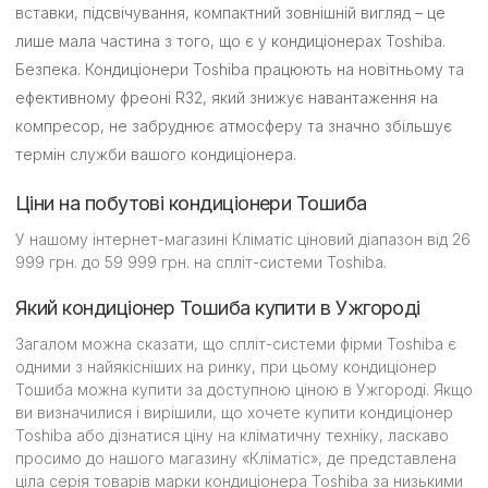
вставки, підсвічування, компактний зовнішній вигляд – це
лише мала частина з того, що є у кондиціонерах Toshiba.
Безпека. Кондиціонери Toshiba працюють на новітньому та
ефективному фреоні R32, який знижує навантаження на
компресор, не забруднює атмосферу та значно збільшує
термін служби вашого кондиціонера.
Ціни на побутові кондиціонери Тошиба
У нашому інтернет-магазині Кліматіс ціновий діапазон від 26
999 грн. до 59 999 грн. на спліт-системи Toshiba.
Який кондиціонер Тошиба купити в Ужгороді
Загалом можна сказати, що спліт-системи фірми Toshiba є
одними з найякісніших на ринку, при цьому кондиціонер
Тошиба можна купити за доступною ціною в Ужгороді. Якщо
ви визначилися і вирішили, що хочете купити кондиціонер
Toshiba або дізнатися ціну на кліматичну техніку, ласкаво
просимо до нашого магазину «Кліматіс», де представлена
ціла серія товарів марки кондиціонера Toshiba за низькими