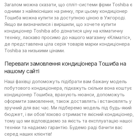
Загалом можна сказати, що спліт-системи фірми Toshiba є
одними з найякісніших на ринку, при цьому кондиціонер
Тошиба можна купити за доступною ціною в Ужгороді.
Якщо ви визначилися і вирішили, що хочете купити
кондиціонер Toshiba або дізнатися ціну на кліматичну
техніку, ласкаво просимо до нашого магазину «Кліматіс»,
де представлена ціла серія товарів марки кондиціонера
Toshiba за низькими цінами.
Переваги замовлення кондиціонера Тошиба на
нашому сайті
Наші фахівці допоможуть підібрати вам бажану модель
побутового кондиціонера, підкажуть скільки вона коштує
кондиціонер Тошибка, врахують нюанси, допоможуть
оформити замовлення, також доставлять і встановлять у
зручний для вас час. Ми підберемо модель під будь-який
бюджет, і ви обов'язково отримаєте якісний кондиціонер,
тому що ми відповідаємо за якість та експлуатацію нашої
техніки та надаємо гарантію. Будемо раді бачити вас
серед наших клієнтів!