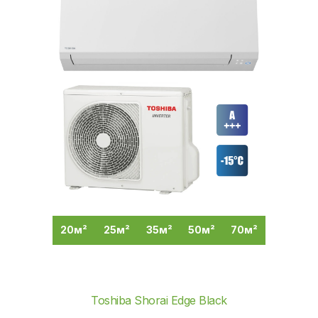
20м²
25м²
35м²
50м²
70м²
Toshiba Shorai Edge Black