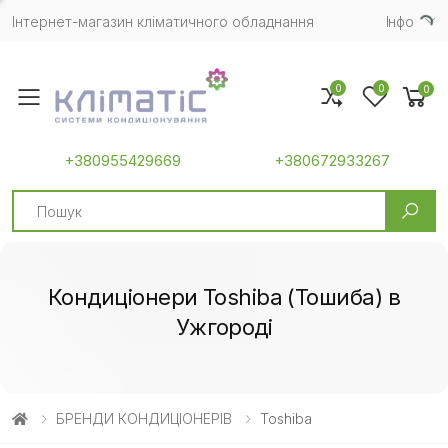
Інтернет-магазин кліматичного обладнання
Iнфо
0
0
0
Toggle mobile menu
+380955429669
+380672933267
Search
Кондиціонери Toshiba (Тошиба) в
Ужгороді
БРЕНДИ КОНДИЦІОНЕРІВ
Toshiba