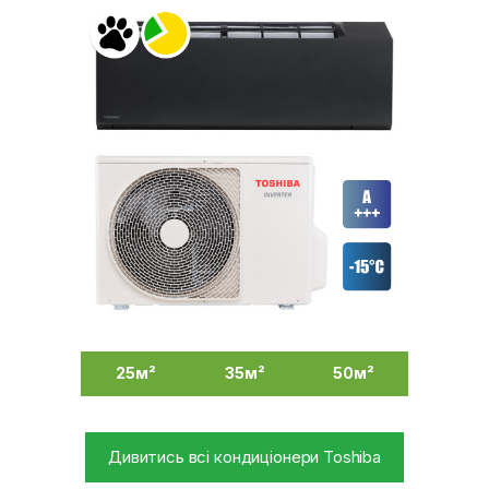
25м²
35м²
50м²
Дивитись всі кондиціонери Toshiba