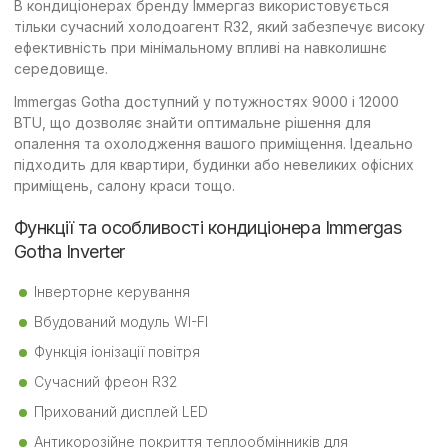
В кондиціонерах бренду Іммергаз використовується
тільки сучасний холодоагент R32, який забезпечує високу
ефективність при мінімальному впливі на навколишнє
середовище.
Immergas Gotha доступний у потужностях 9000 і 12000
BTU, що дозволяє знайти оптимальне рішення для
опалення та охолодження вашого приміщення. Ідеально
підходить для квартири, будинки або невеликих офісних
приміщень, салону краси тощо.
Функції та особливості кондиціонера Immergas
Gotha Inverter
Інверторне керування
Вбудований модуль WI-FI
Функція іонізації повітря
Сучасний фреон R32
Прихований дисплей LED
Антикорозійне покриття теплообмінників для