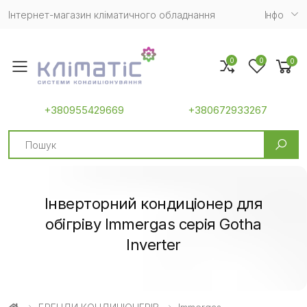
Інтернет-магазин кліматичного обладнання
Iнфо
0
0
0
Toggle mobile menu
+380955429669
+380672933267
Search
Інверторний кондиціонер для
обігріву Immergas серія Gotha
Inverter