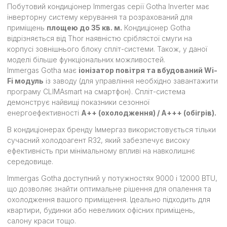
Побутовий кондиціонер Immergas серії Gotha Inverter має
інверторну систему керування та розрахований для
приміщень
площею до 35 кв. м.
Кондиціонер Gotha
відрізняється від Thor наявністю сріблястої смуги на
корпусі зовнішнього блоку спліт-системи. Також, у даної
моделі більше функціональних можливостей.
Immergas Gotha має
іонізатор повітря та вбудований Wi-
Fi модуль
із заводу (для управління необхідно завантажити
програму CLIMAsmart на смартфон). Спліт-система
демонструє найвищі показники сезонної
енергоефективності
А++ (охолодження) / А+++ (обігрів).
В кондиціонерах бренду Іммергаз використовується тільки
сучасний холодоагент R32, який забезпечує високу
ефективність при мінімальному впливі на навколишнє
середовище.
Immergas Gotha доступний у потужностях 9000 і 12000 BTU,
що дозволяє знайти оптимальне рішення для опалення та
охолодження вашого приміщення. Ідеально підходить для
квартири, будинки або невеликих офісних приміщень,
салону краси тощо.