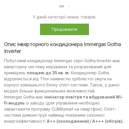
У даній категорії немає товарів.
Продовжити
Опис інверторного кондиціонера Immergas Gotha
Inverter
Побутовий кондиціонер Immergas серії Gotha Inverter має
інверторну систему керування та розрахований для
приміщень
площею до 35 кв. м.
Кондиціонер Gotha
відрізняється від Thor наявністю сріблястої смуги на
корпусі зовнішнього блоку спліт-системи. Також, у даної
моделі більше функціональних можливостей.
Immergas Gotha має
іонізатор повітря та вбудований Wi-
Fi модуль
із заводу (для управління необхідно
завантажити програму CLIMAsmart на смартфон). Спліт-
система демонструє найвищі показники сезонної
енергоефективності
А++ (охолодження) / А+++ (обігрів).