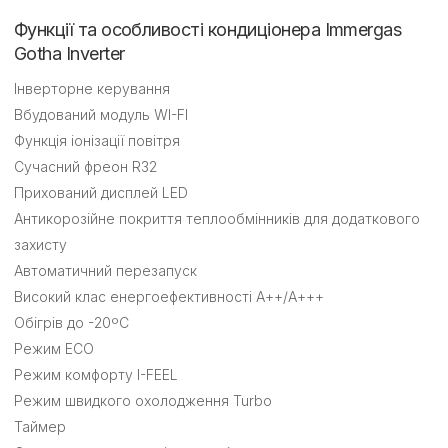
Функції та особливості кондиціонера Immergas
Gotha Inverter
Інверторне керування
Вбудований модуль WI-FI
Функція іонізації повітря
Сучасний фреон R32
Прихований дисплей LED
Антикорозійне покриття теплообмінників для додаткового
захисту
Автоматичний перезапуск
Високий клас енергоефективності А++/А+++
Обігрів до -20ºС
Режим ECO
Режим комфорту I-FEEL
Режим швидкого охолодження Turbo
Таймер