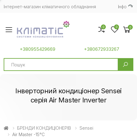
Інтернет-магазин кліматичного обладнання
Iнфо
0
0
0
Toggle mobile menu
+380955429669
+380672933267
Search
Інверторний кондиціонер Sensei
серія Air Master Inverter
БРЕНДИ КОНДИЦІОНЕРІВ
Sensei
Air Master -15°C