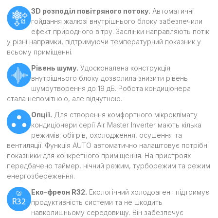
3D розподіл повітряного потоку.
Автоматичні
гойдання жалюзі внутрішнього блоку забезпечили
ефект природного вітру. Заслінки направляють потік
у різні напрямки, підтримуючи температурний показник у
всьому приміщенні.
Рівень шуму.
Удосконалена конструкція
внутрішнього блоку дозволила знизити рівень
шумоутворення до 19 дБ. Робота кондиціонера
стала непомітною, але відчутною.
Опції.
Для створення комфортного мікроклімату
кондиціонери серії Air Master Inverter мають кілька
режимів: обігрів, охолодження, осушення та
вентиляції. Функція AUTO автоматично налаштовує потрібні
показники для конкретного приміщення. На пристроях
передбачено таймер, нічний режим, турборежим та режим
енергозбереження.
Еко-фреон R32.
Екологічний холодоагент підтримує
продуктивність системи та не шкодить
навколишньому середовищу. Він забезпечує