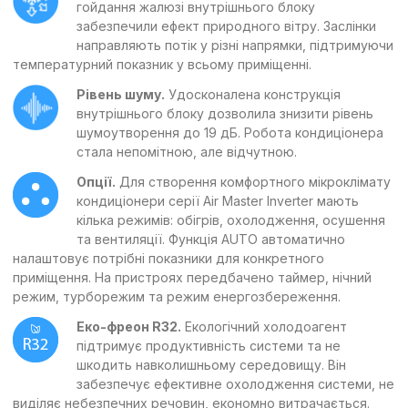
гойдання жалюзі внутрішнього блоку
забезпечили ефект природного вітру. Заслінки
направляють потік у різні напрямки, підтримуючи
температурний показник у всьому приміщенні.
Рівень шуму.
Удосконалена конструкція
внутрішнього блоку дозволила знизити рівень
шумоутворення до 19 дБ. Робота кондиціонера
стала непомітною, але відчутною.
Опції.
Для створення комфортного мікроклімату
кондиціонери серії Air Master Inverter мають
кілька режимів: обігрів, охолодження, осушення
та вентиляції. Функція AUTO автоматично
налаштовує потрібні показники для конкретного
приміщення. На пристроях передбачено таймер, нічний
режим, турборежим та режим енергозбереження.
Еко-фреон R32.
Екологічний холодоагент
підтримує продуктивність системи та не
шкодить навколишньому середовищу. Він
забезпечує ефективне охолодження системи, не
виділяє небезпечних речовин, економно витрачається.