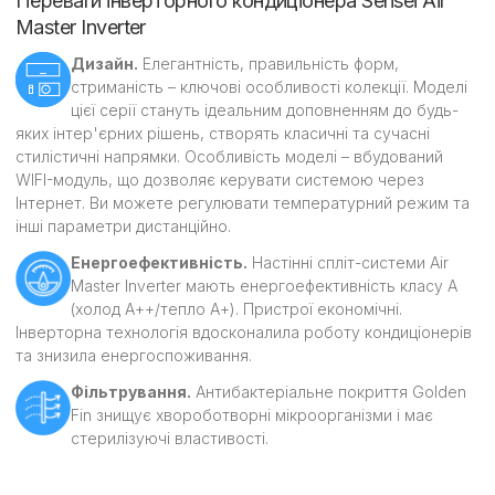
Переваги інверторного кондиціонера Sensei Air
Master Inverter
Дизайн.
Елегантність, правильність форм,
стриманість – ключові особливості колекції. Моделі
цієї серії стануть ідеальним доповненням до будь-
яких інтер'єрних рішень, створять класичні та сучасні
стилістичні напрямки. Особливість моделі – вбудований
WIFI-модуль, що дозволяє керувати системою через
Інтернет. Ви можете регулювати температурний режим та
інші параметри дистанційно.
Енергоефективність.
Настінні спліт-системи Air
Master Inverter мають енергоефективність класу А
(холод А++/тепло А+). Пристрої економічні.
Інверторна технологія вдосконалила роботу кондиціонерів
та знизила енергоспоживання.
Фільтрування.
Антибактеріальне покриття Golden
Fin знищує хвороботворні мікроорганізми і має
стерилізуючі властивості.