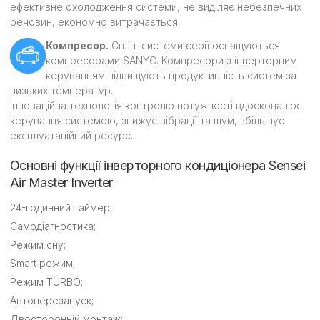
ефективне охолодження системи, не виділяє небезпечних
речовин, економно витрачається.
Компресор.
Спліт-системи серії оснащуються
компресорами SANYO. Компресори з інверторним
керуванням підвищують продуктивність систем за
низьких температур.
Інноваційна технологія контролю потужності вдосконалює
керування системою, знижує вібрації та шум, збільшує
експлуатаційний ресурс.
Основні функції інверторного кондиціонера Sensei
Air Master Inverter
24-годинний таймер;
Самодіагностика;
Режим сну;
Smart режим;
Режим TURBO;
Автоперезапуск;
Двосторонній монтаж;