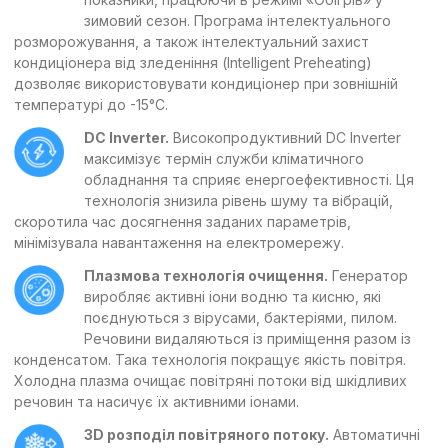
зимовий сезон. Програма інтелектуального
розморожування, а також інтелектуальний захист
кондиціонера від зледеніння (Intelligent Preheating)
дозволяє використовувати кондиціонер при зовнішній
температурі до -15°С.
DC Inverter.
Високопродуктивний DC Inverter
максимізує термін служби кліматичного
обладнання та сприяє енергоефективності. Ця
технологія знизила рівень шуму та вібрацій,
скоротила час досягнення заданих параметрів,
мінімізувала навантаження на електромережу.
Плазмова технологія очищення.
Генератор
виробляє активні іони водню та кисню, які
поєднуються з вірусами, бактеріями, пилом.
Речовини видаляються із приміщення разом із
конденсатом. Така технологія покращує якість повітря.
Холодна плазма очищає повітряні потоки від шкідливих
речовин та насичує їх активними іонами.
3D розподіл повітряного потоку.
Автоматичні