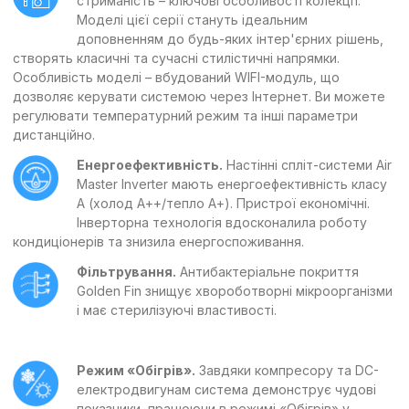
стриманість – ключові особливості колекції.
Моделі цієї серії стануть ідеальним
доповненням до будь-яких інтер'єрних рішень,
створять класичні та сучасні стилістичні напрямки.
Особливість моделі – вбудований WIFI-модуль, що
дозволяє керувати системою через Інтернет. Ви можете
регулювати температурний режим та інші параметри
дистанційно.
Енергоефективність.
Настінні спліт-системи Air
Master Inverter мають енергоефективність класу
А (холод А++/тепло А+). Пристрої економічні.
Інверторна технологія вдосконалила роботу
кондиціонерів та знизила енергоспоживання.
Фільтрування.
Антибактеріальне покриття
Golden Fin знищує хвороботворні мікроорганізми
і має стерилізуючі властивості.
Режим «Обігрів».
Завдяки компресору та DC-
електродвигунам система демонструє чудові
показники, працюючи в режимі «Обігрів» у