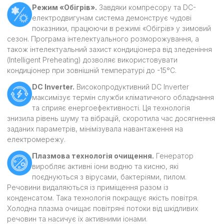
Режим «Обігрів».
Завдяки компресору та DC-
електродвигунам система демонструє чудові
показники, працюючи в режимі «Обігрів» у зимовий
сезон. Програма інтелектуального розморожування, а
також інтелектуальний захист кондиціонера від зледеніння
(Intelligent Preheating) дозволяє використовувати
кондиціонер при зовнішній температурі до -15°С.
DC Inverter.
Високопродуктивний DC Inverter
максимізує термін служби кліматичного обладнання
та сприяє енергоефективності. Ця технологія
знизила рівень шуму та вібрацій, скоротила час досягнення
заданих параметрів, мінімізувала навантаження на
електромережу.
Плазмова технологія очищення.
Генератор
виробляє активні іони водню та кисню, які
поєднуються з вірусами, бактеріями, пилом.
Речовини видаляються із приміщення разом із
конденсатом. Така технологія покращує якість повітря.
Холодна плазма очищає повітряні потоки від шкідливих
речовин та насичує їх активними іонами.