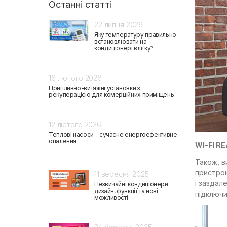
Останні статті
22 липня 2026
Яку температуру правильно
встановлювати на
кондиціонері влітку?
16 лютого 2026
Припливно-витяжні установки з
рекуперацією для комерційних приміщень
12 лютого 2026
Теплові насоси – сучасне енергоефективне
опалення
WI-FI R
Також, в
пристрою
11 вересня 2025
і заздал
Незвичайні кондиціонери:
дизайн, функції та нові
підключи
можливості