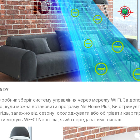
EADY
иробник зберіг систему управління через мережу Wi Fi. За до
, куди можна встановити програму NetHome Plus, Ви отримує
егідь, залежно від сезону, охолоджувати або обігрівати квар
ти модуль WF-01 Neoclima, який і передаватиме сигнал.