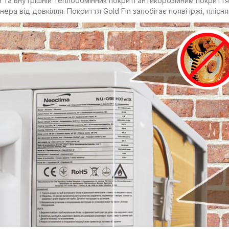
й та внутрішній теплообмінник покриті антикорозійним покриття
нера від довкілля. Покриття Gold Fin запобігає появі іржі, плісн