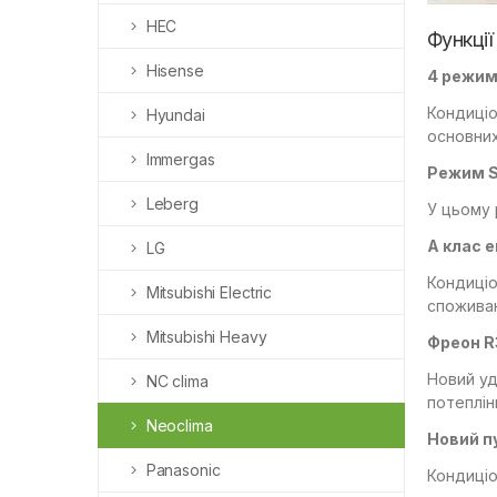
HEC
Функції
Hisense
4 режим
Кондиціо
Hyundai
основних
Immergas
Режим 
Leberg
У цьому 
A клас 
LG
Кондиціо
Mitsubishi Electric
споживан
Mitsubishi Heavy
Фреон R
Новий уд
NC clima
потеплін
Neoclima
Новий п
Panasonic
Кондиціо