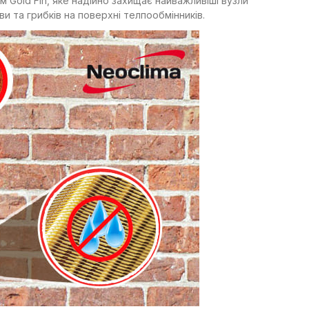
м Gold Fin, яке надійно захищає найважливіші вузли
яви та грибків на поверхні телпообмінників.