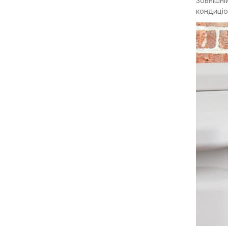
Зовнішні
кондиціо