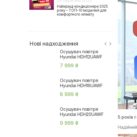
24 березня 2025
Найкращі кондиціонери 2025
року – ТОП-10 моделей для
комфортного клімату
Нові надходження
Осушувач повітря
Hyundai HDH12UAWF
7 999 ₴
Осушувач повітря
Hyundai HDH16UAWF
8 999 ₴
Осушувач повітря
Hyundai HDH20UAWF
5 років 
9 999 ₴
Надійний