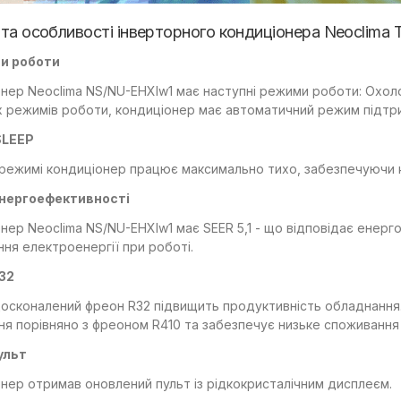
 та особливості інверторного кондиціонера Neoclima
и роботи
нер Neoclima NS/NU-EHXIw1 має наступні режими роботи: Охол
 режимів роботи, кондиціонер має автоматичний режим підтр
SLEEP
режимі кондиціонер працює максимально тихо, забезпечуючи к
енергоефективності
нер Neoclima NS/NU-EHXIw1 має SEER 5,1 - що відповідає енерг
ня електроенергії при роботі.
32
осконалений фреон R32 підвищить продуктивність обладнання.
ня порівняно з фреоном R410 та забезпечує низьке споживання
ульт
нер отримав оновлений пульт із рідкокристалічним дисплеєм.