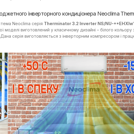
джетного інверторного кондиціонера Neoclima Thermi
стема Neoclima серія
Therminator 3.2 Inverter NS/NU-**EHXIw
ої моделі виготовлений у класичному дизайні – білого кольору
 Дана серія виготовляється з інверторним компресором і пра