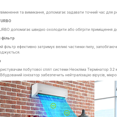
вімкнення та вимикання, допомагає задавати точний час для р
TURBO
RBO допомагає швидко охолодити або обігріти приміщення до
 фільтр
й фільтр ефективно затримує великі частинки пилу, запобігаючи
оджується.
я
ристувачам побутової спліт системи Неокліма Термінатор 3.2 
 Вбудований іонізатор забезпечить нейтралізацію вірусів, мікро