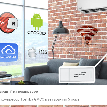
Осушувач повітря
Hyundai HDH30UA
10 599 ₴
Рекуператор Prana -
150
15 996 ₴
Портативна зарядна
станція BLUETTI EB3A
гарантії на компресор
600W
 компресор Toshiba GMCC має гарантію 5 років.
15 999 ₴