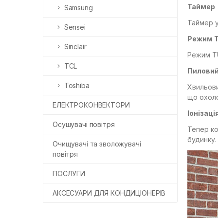
Таймер
Samsung
Таймер у
Sensei
Режим 
Sinclair
Режим TU
TCL
Пиловий
Toshiba
Хвильови
що охол
ЕЛЕКТРОКОНВЕКТОРИ
Іонізаці
Осушувачі повітря
Тепер ко
будинку.
Очищувачі та зволожувачі
повітря
ПОСЛУГИ
АКСЕСУАРИ ДЛЯ КОНДИЦІОНЕРІВ