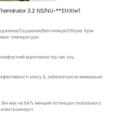
 Therminator 3.2 NS/NU-**EHXIw1
одження/Осушення/Вентиляція/Обігрів. Крім
имки температури.
омфортний відпочинок під час сну.
оефективності класу А, забезпечуючи мінімальне
 Він має на 64% менший потенціал глобального
 електроенергії.