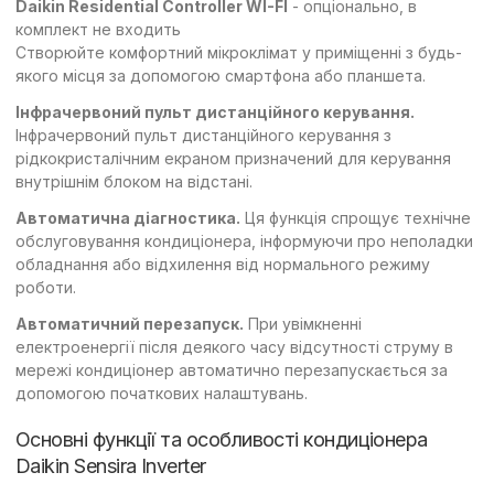
Daikin Residential Controller WI-FI
- опціонально, в
комплект не входить
Створюйте комфортний мікроклімат у приміщенні з будь-
якого місця за допомогою смартфона або планшета.
Інфрачервоний пульт дистанційного керування.
Інфрачервоний пульт дистанційного керування з
рідкокристалічним екраном призначений для керування
внутрішнім блоком на відстані.
Автоматична діагностика.
Ця функція спрощує технічне
обслуговування кондиціонера, інформуючи про неполадки
обладнання або відхилення від нормального режиму
роботи.
Автоматичний перезапуск.
При увімкненні
електроенергії після деякого часу відсутності струму в
мережі кондиціонер автоматично перезапускається за
допомогою початкових налаштувань.
Основні функції та особливості кондиціонера
Daikin Sensira Inverter