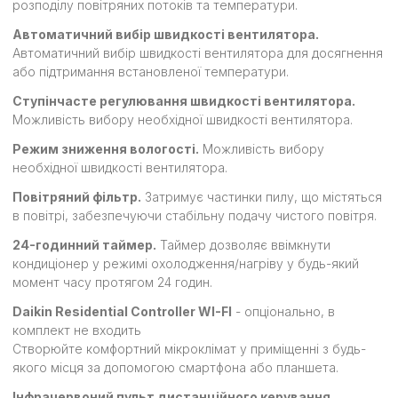
розподілу повітряних потоків та температури.
Автоматичний вибір швидкості вентилятора.
Автоматичний вибір швидкості вентилятора для досягнення
або підтримання встановленої температури.
Ступінчасте регулювання швидкості вентилятора.
Можливість вибору необхідної швидкості вентилятора.
Режим зниження вологості.
Можливість вибору
необхідної швидкості вентилятора.
Повітряний фільтр.
Затримує частинки пилу, що містяться
в повітрі, забезпечуючи стабільну подачу чистого повітря.
24-годинний таймер.
Таймер дозволяє ввімкнути
кондиціонер у режимі охолодження/нагріву у будь-який
момент часу протягом 24 годин.
Daikin Residential Controller WI-FI
- опціонально, в
комплект не входить
Створюйте комфортний мікроклімат у приміщенні з будь-
якого місця за допомогою смартфона або планшета.
Інфрачервоний пульт дистанційного керування.