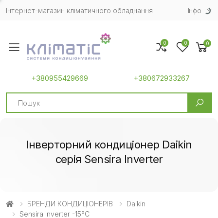
Інтернет-магазин кліматичного обладнання
Iнфо
0
0
0
Toggle mobile menu
+380955429669
+380672933267
Search
Інверторний кондиціонер Daikin
серія Sensira Inverter
БРЕНДИ КОНДИЦІОНЕРІВ
Daikin
Sensira Inverter -15°C