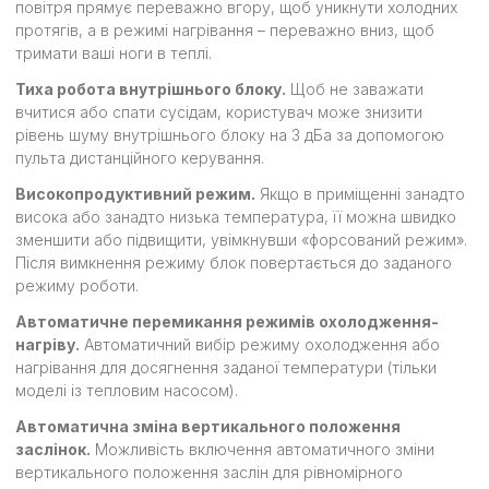
повітря прямує переважно вгору, щоб уникнути холодних
протягів, а в режимі нагрівання – переважно вниз, щоб
тримати ваші ноги в теплі.
Тиха робота внутрішнього блоку.
Щоб не заважати
вчитися або спати сусідам, користувач може знизити
рівень шуму внутрішнього блоку на 3 дБа за допомогою
пульта дистанційного керування.
Високопродуктивний режим.
Якщо в приміщенні занадто
висока або занадто низька температура, її можна швидко
зменшити або підвищити, увімкнувши «форсований режим».
Після вимкнення режиму блок повертається до заданого
режиму роботи.
Автоматичне перемикання режимів охолодження-
нагріву.
Автоматичний вибір режиму охолодження або
нагрівання для досягнення заданої температури (тільки
моделі із тепловим насосом).
Автоматична зміна вертикального положення
заслінок.
Можливість включення автоматичного зміни
вертикального положення заслін для рівномірного