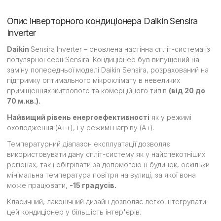
Опис інверторного кондиціонера Daikin Sensira
Inverter
Daikin
Sensira Inverter – оновлена настінна спліт-система із
популярної серії Sensira. Кондиціонер був випущений на
заміну попередньої моделі Daikin Sensira, розрахований на
підтримку оптимального мікроклімату в невеликих
приміщеннях житлового та комерційного типів
(від 20 до
70 м.кв.).
Найвищий рівень енергоефективності
як у режимі
охолодження (А++), і у режимі нагріву (А+).
Температурний діапазон експлуатації дозволяє
використовувати дану спліт-систему як у найспекотніших
регіонах, так і обігрівати за допомогою її будинок, оскільки
мінімальна температура повітря на вулиці, за якої вона
може працювати,
-15 градусів.
Класичний, лаконічний дизайн дозволяє легко інтегрувати
цей кондиціонер у більшість інтер'єрів.