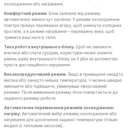
охолодження або нагрівання.
Комфортний режим.
Блок залежно від режиму
автоматично змінює кут заслінок. У режимі охолодження
повітря прямує переважно вгору, щоб уникнути холодних
протягів, а в режимі нагрівання – переважно вниз, щоб
тримати ваші ноги в теплі.
Тиха робота внутрішнього блоку.
Щоб не заважати
вчитися або спати сусідам, користувач може знизити
рівень шуму внутрішнього блоку на 3 дБа за допомогою
пульта дистанційного керування.
Високопродуктивний режим.
Якщо в приміщенні занадто
висока або занадто низька температура, її можна швидко
зменшити або підвищити, увімкнувши «форсований
режим». Після вимкнення режиму блок повертається до
заданого режиму роботи.
Автоматичне перемикання режимів охолодження-
нагріву.
Автоматичний вибір режиму охолодження або
нагрівання для досягнення заданої температури (тільки
моделі із тепловим насосом).