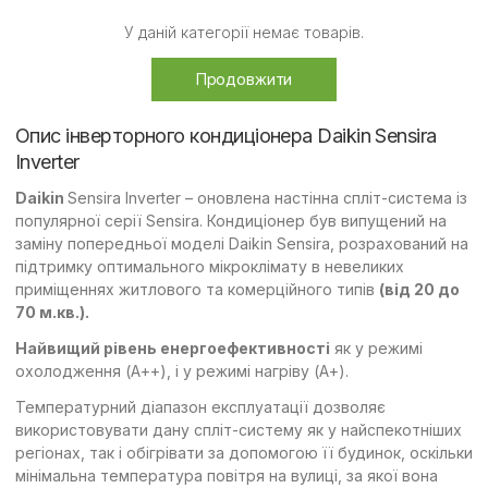
У даній категорії немає товарів.
Продовжити
Опис інверторного кондиціонера Daikin Sensira
Inverter
Daikin
Sensira Inverter – оновлена настінна спліт-система із
популярної серії Sensira. Кондиціонер був випущений на
заміну попередньої моделі Daikin Sensira, розрахований на
підтримку оптимального мікроклімату в невеликих
приміщеннях житлового та комерційного типів
(від 20 до
70 м.кв.).
Найвищий рівень енергоефективності
як у режимі
охолодження (А++), і у режимі нагріву (А+).
Температурний діапазон експлуатації дозволяє
використовувати дану спліт-систему як у найспекотніших
регіонах, так і обігрівати за допомогою її будинок, оскільки
мінімальна температура повітря на вулиці, за якої вона