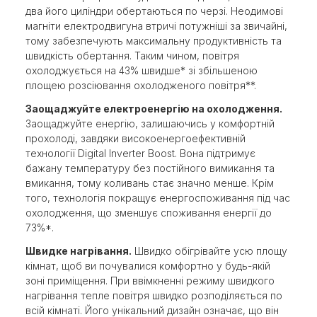
два його циліндри обертаються по черзі. Неодимові
магніти електродвигуна втричі потужніші за звичайні,
тому забезпечують максимальну продуктивність та
швидкість обертання. Таким чином, повітря
охолоджується на 43% швидше* зі збільшеною
площею розсіювання охолодженого повітря**.
Заощаджуйте електроенергію на охолодження.
Заощаджуйте енергію, залишаючись у комфортній
прохолоді, завдяки високоенергоефективній
технології Digital Inverter Boost. Вона підтримує
бажану температуру без постійного вимикання та
вмикання, тому коливань стає значно менше. Крім
того, технологія покращує енергоспоживання під час
охолодження, що зменшує споживання енергії до
73%*.
Швидке нагрівання.
Швидко обігрівайте усю площу
кімнат, щоб ви почувалися комфортно у будь-якій
зоні приміщення. При ввімкненні режиму швидкого
нагрівання тепле повітря швидко розподіляється по
всій кімнаті. Його унікальний дизайн означає, що він