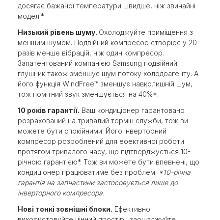
досягає бажаної температури швидше, ніж звичайні
моделі*.
Низький рівень шуму.
Охолоджуйте приміщення з
меншим шумом. Подвійний компресор створює у 20
разів менше вібрацій, ніж один компресор.
Запатентований компанією Samsung подвійний
глушник також зменшує шум потоку холодоагенту. А
його функція WindFree™ зменшує навколишній шум,
тож помітний звук зменшується на 40%*.
10 років гарантії.
Ваш кондиціонер гарантовано
розрахований на тривалий термін служби, тож ви
можете бути спокійними. Його інверторний
компресор розроблений для ефективної роботи
протягом тривалого часу, що підтверджується 10-
річною гарантією*. Тож ви можете бути впевнені, що
кондиціонер працюватиме без проблем.
*10-річна
гарантія на запчастини застосовується лише до
інверторного компресора.
Нові тонкі зовнішні блоки.
Ефективно
використовуйте цінний простір і заощаджуйте