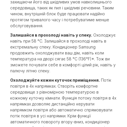
захищаючи його від шкідливих умов навколишнього
середовища, таких як пил і шкідливі речовини. Таким
чином, внутрішній блок буде працювати надійно
протягом тривалого часу і потребуватиме менше
обслуговування.
Залишайся в прохолоді навіть у спеку.
Охолоджує
навіть при 58 °C. Залишайся в прохолоді навіть в
екстремальну спеку. Кондиціонер Samsung
продовжить охолоджувати ваш дім, навіть коли
температура на дворі сягає 58 °C (136°F)*. Тож ви
зможете почувати себе в комфорті цілий рік, навіть у
палючу літню спеку.
Охолоджуйте кожен куточок приміщення.
Потік
повітря в 4х напрямках. Створіть комфортне
середовище з рівномірною температурою в
кожному куточку кімнати. Функція потоку повітря в 4х
напрямках дозволяє дистанційно керувати
напрямком повітря або автоматично спрямовувати
потік повітря в усі напрямки. Крім функції
автоматичного повороту вгору-вниз, кондиціонер