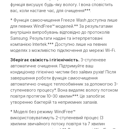
функція висушує будь-яку вологу. І вона сповістить
вас, коли настане час, для очищення***.
* Функція самоочищення Freeze Wash доступна лише
для певних WindFree™ моделей.** За результатами
внутрішніх випробувань відповідно до протоколів
Samsung. Результати надані та інтерпретовані
компанією Intertek.*** Доступно лише на певних
моделях з можливістю підключення до мережі Wi-Fi.
Зберігає свіжість і гігієнічність.
3-ступеневе
автоматичне очищення. Підтримуйте ваш
кондиціонер гігієнічно чистим без зайвих рухів! Після
завершення роботи функція самоочищення
автоматично очищує теплообмінник за допомогою 3-
ступеневого процесу*. Вона видаляє вологу потоком
повітря протягом 10–30 хвилин***. Це запобігає
утворенню бактерій та неприємних запахів.
* Моделі без режиму WindFree™
використовуватимуть 2-ступеневий процес (3
хвилини звичайного потоку повітря та 7 хвилин