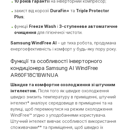
10 років гарантії
на інверторний компресор;
захист від корозії
DuraFin+
та
Triple Protector
Plus
;
функції
Freeze Wash
і
3-ступеневе автоматичне
очищення
для гігієнічної чистоти.
Samsung WindFree AI
– це тиха робота, продумана
енергоефективність і комфорт у будь-яку пору року.
Функції та особливості інверторного
кондиціонера Samsung AI WindFree
AR60F18C1BWNUA
Швидке та комфортне охолодження зі штучним
інтелектом.
Після того як швидке охолодження
швидко знизить температуру в приміщенні, штучний
інтелект* аналізує середовище в приміщенні та на
вулиці, щоб перемкнутися на режим охолодження
WindFree™ згідно з уподобаннями користувача.
Штучний інтелект вивчає особливості використання
споживачами** та приміщення, щоб швидко їх