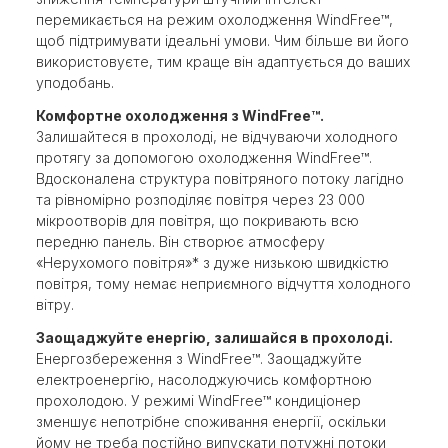
перемикається на режим охолодження WindFree™,
щоб підтримувати ідеальні умови. Чим більше ви його
використовуєте, тим краще він адаптується до ваших
уподобань.
Комфортне охолодження з WindFree™.
Залишайтеся в прохолоді, не відчуваючи холодного
протягу за допомогою охолодження WindFree™.
Вдосконалена структура повітряного потоку лагідно
та рівномірно розподіляє повітря через 23 000
мікроотворів для повітря, що покривають всю
передню панель. Він створює атмосферу
«Нерухомого повітря»* з дуже низькою швидкістю
повітря, тому немає неприємного відчуття холодного
вітру.
Заощаджуйте енергію, залишайся в прохолоді.
Енергозбереження з WindFree™. Заощаджуйте
електроенергію, насолоджуючись комфортною
прохолодою. У режимі WindFree™ кондиціонер
зменшує непотрібне споживання енергії, оскільки
йому не треба постійно випускати потужні потоки