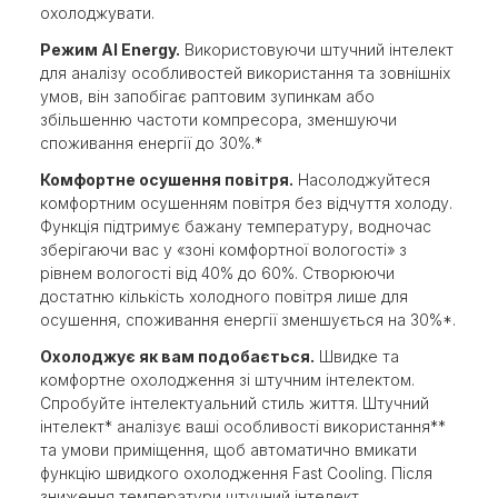
охолоджувати.
Режим AI Energy.
Використовуючи штучний інтелект
для аналізу особливостей використання та зовнішніх
умов, він запобігає раптовим зупинкам або
збільшенню частоти компресора, зменшуючи
споживання енергії до 30%.*
Комфортне осушення повітря.
Насолоджуйтеся
комфортним осушенням повітря без відчуття холоду.
Функція підтримує бажану температуру, водночас
зберігаючи вас у «зоні комфортної вологості» з
рівнем вологості від 40% до 60%. Створюючи
достатню кількість холодного повітря лише для
осушення, споживання енергії зменшується на 30%*.
Охолоджує як вам подобається.
Швидке та
комфортне охолодження зі штучним інтелектом.
Спробуйте інтелектуальний стиль життя. Штучний
інтелект* аналізує ваші особливості використання**
та умови приміщення, щоб автоматично вмикати
функцію швидкого охолодження Fast Cooling. Після
зниження температури штучний інтелект