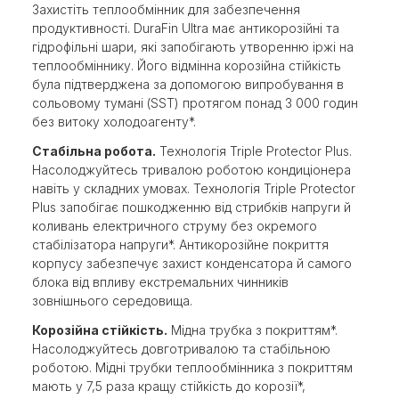
Захистіть теплообмінник для забезпечення
продуктивності. DuraFin Ultra має антикорозійні та
гідрофільні шари, які запобігають утворенню іржі на
теплообміннику. Його відмінна корозійна стійкість
була підтверджена за допомогою випробування в
сольовому тумані (SST) протягом понад 3 000 годин
без витоку холодоагенту*.
Стабільна робота.
Технологія Triple Protector Plus.
Насолоджуйтесь тривалою роботою кондиціонера
навіть у складних умовах. Технологія Triple Protector
Plus запобігає пошкодженню від стрибків напруги й
коливань електричного струму без окремого
стабілізатора напруги*. Антикорозійне покриття
корпусу забезпечує захист конденсатора й самого
блока від впливу екстремальних чинників
зовнішнього середовища.
Корозійна стійкість.
Мідна трубка з покриттям*.
Насолоджуйтесь довготривалою та стабільною
роботою. Мідні трубки теплообмінника з покриттям
мають у 7,5 раза кращу стійкість до корозії*,