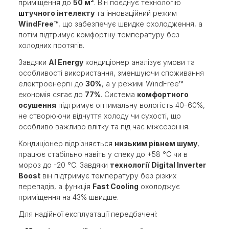
приміщення до
50 м²
. Він поєднує технологію
штучного інтелекту
та інноваційний режим
WindFree™
, що забезпечує швидке охолодження, а
потім підтримує комфортну температуру без
холодних протягів.
Завдяки
AI Energy
кондиціонер аналізує умови та
особливості використання, зменшуючи споживання
електроенергії до
30%
, а у режимі WindFree™
економія сягає до
77%
. Система
комфортного
осушення
підтримує оптимальну вологість 40–60%,
не створюючи відчуття холоду чи сухості, що
особливо важливо влітку та під час міжсезоння.
Кондиціонер відрізняється
низьким рівнем шуму
,
працює стабільно навіть у спеку до +58 °C чи в
мороз до -20 °C. Завдяки
технології Digital Inverter
Boost
він підтримує температуру без різких
перепадів, а функція
Fast Cooling
охолоджує
приміщення на 43% швидше.
Для надійної експлуатації передбачені: