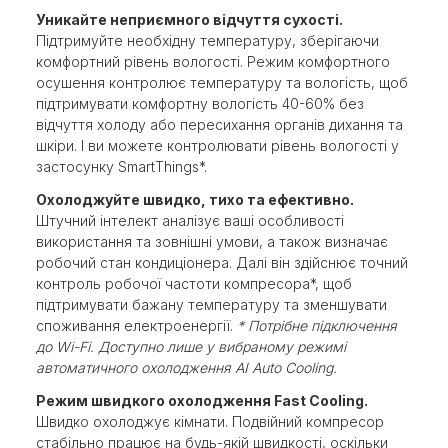
Уникайте неприємного відчуття сухості.
Підтримуйте необхідну температуру, зберігаючи
комфортний рівень вологості. Режим комфортного
осушення контролює температуру та вологість, щоб
підтримувати комфортну вологість 40-60% без
відчуття холоду або пересихання органів дихання та
шкіри. І ви можете контролювати рівень вологості у
застосунку SmartThings*.
Охолоджуйте швидко, тихо та ефективно.
Штучний інтелект аналізує ваші особливості
використання та зовнішні умови, а також визначає
робочий стан кондиціонера. Далі він здійснює точний
контроль робочої частоти компресора*, щоб
підтримувати бажану температуру та зменшувати
споживання електроенергії.
* Потрібне підключення
до Wi-Fi. Доступно лише у вибраному режимі
автоматичного охолодження AI Auto Cooling.
Режим швидкого охолодження Fast Cooling.
Швидко охолоджує кімнати. Подвійний компресор
стабільно працює на будь-якій швидкості, оскільки