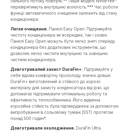
сильного потоку повітря).** Лише моделі WindFree™
перевірятимуть внутрішню вологість.*** Час роботи
функції автоматичного очищення залежить від стану
кондиціонера.
Легке очищення.
Панелі Easy Open. Підтримуйте
чистоту кондиціонера як всередині, так і ззовні.
Панелі Easy Open можуть бути легко зняті спереду
кондиціонера без додаткових інструментів, що
дозволяє легко чистити внутрішню та зовнішню
частини кондиціонера.
Довготривалий захист DuraFin+.
Підтримуйте у
себе вдома комфортну прохолоду значно довше.
DuraFin+ виготовлений зі стійкого до корозії
матеріалу для захисту конденсатора від іржі, що
допомагає підтримувати оптимальну роботу та
ефективність теплообмінника. Його відмінна
корозійна стійкість була підтверджена за допомогою
випробування в сольовому тумані (SST) протягом
понад 500 годин*.
Довготривале охолодження.
DuraFin Ultra.