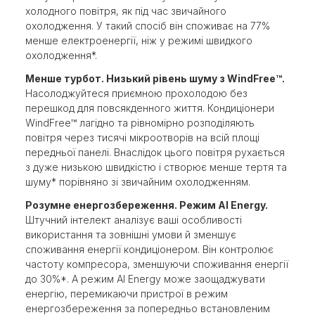
холодного повітря, як під час звичайного
охолодження. У такий спосіб він споживає на 77%
менше електроенергії, ніж у режимі швидкого
охолодження*.
Менше турбот. Низький рівень шуму з WindFree™.
Насолоджуйтеся приємною прохолодою без
перешкод для повсякденного життя. Кондиціонери
WindFree™ лагідно та рівномірно розподіляють
повітря через тисячі мікроотворів на всій площі
передньої панелі. Внаслідок цього повітря рухається
з дуже низькою швидкістю і створює менше тертя та
шуму* порівняно зі звичайним охолодженням.
Розумне енергозбереження. Режим AI Energy.
Штучний інтелект аналізує ваші особливості
використання та зовнішні умови й зменшує
споживання енергії кондиціонером. Він контролює
частоту компресора, зменшуючи споживання енергії
до 30%*. А режим AI Energy може заощаджувати
енергію, перемикаючи пристрої в режим
енергозбереження за попередньо встановленим