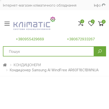
Інтернет-магазин кліматичного обладнання
Iнфо
0
0
0
Toggle mobile menu
+380955429669
+380672933267
Search
КОНДИЦІОНЕРИ
Кондиціонер Samsung AI WindFree AR60F18C1BWNUA