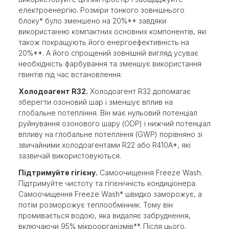
електроенергію. Розміри тонкого зовнішнього
блоку* було зменшено на 20%** завдяки
використанню компактних основних компонентів, які
також покращують його енергоефективність на
20%**. А його спрощений зовнішній вигляд усуває
необхідність фарбування та зменшує використання
гвинтів під час встановлення.
Холодоагент R32.
Холодоагент R32 допомагає
зберегти озоновий шар і зменшує вплив на
глобальне потепління. Він має нульовий потенціал
руйнування озонового шару (ODP) і нижчий потенціал
впливу на глобальне потепління (GWP) порівняно зі
звичайними холодоагентами R22 або R410A*, які
зазвичай використовуються.
Підтримуйте гігієну.
Самоочищення Freeze Wash.
Підтримуйте чистоту та гігієнічність кондиціонера.
Самоочищення Freeze Wash* швидко заморожує, а
потім розморожує теплообмінник. Тому він
промивається водою, яка видаляє забруднення,
включаючи 95% мікроорганізмів**. Після цього,