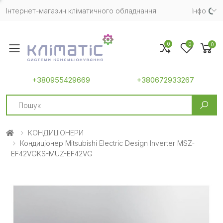
Інтернет-магазин кліматичного обладнання
Iнфо
0
0
0
Toggle mobile menu
+380955429669
+380672933267
Search
КОНДИЦІОНЕРИ
Кондиціонер Mitsubishi Electric Design Inverter MSZ-
EF42VGKS-MUZ-EF42VG