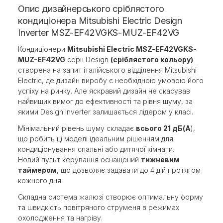
Опис дизайнерського сріблястого
кондиціонера Mitsubishi Electric Design
Inverter MSZ-EF42VGKS-MUZ-EF42VG
Кондиціонери
Mitsubishi Electric MSZ-EF42VGKS-
MUZ-EF42VG
серії Design
(сріблястого кольору)
створена на запит італійського відділення Mitsubishi
Electric, де дизайн виробу є необхідною умовою його
успіху на ринку. Але яскравий дизайн не скасував
найвищих вимог до ефективності та рівня шуму, за
якими Design Inverter залишається лідером у класі.
Мінімальний рівень шуму складає
всього 21 дБ(А
),
що робить ці моделі ідеальним рішенням для
кондиціонування спальні або дитячої кімнати.
Новий пульт керування оснащений
тижневим
таймером
, що дозволяє задавати до 4 дій протягом
кожного дня.
Складна система жалюзі створює оптимальну форму
та швидкість повітряного струменя в режимах
охолодження та нагріву.