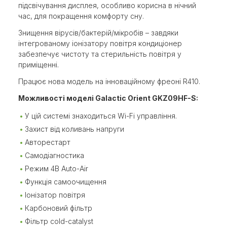
підсвічування дисплея, особливо корисна в нічний
час, для покращення комфорту сну.
Знищення вірусів/бактерій/мікробів – завдяки
інтегрованому іонізатору повітря кондиціонер
забезпечує чистоту та стерильність повітря у
приміщенні.
Працює нова модель на інноваційному фреоні R410.
Можливості моделі Galactic Orient GKZ09HF-S:
У цій системі знаходиться Wi-Fi управління.
Захист від коливань напруги
Авторестарт
Самодіагностика
Режим 4В Auto-Air
Функція самоочищення
Іонізатор повітря
Карбоновий фільтр
Фільтр cold-catalyst