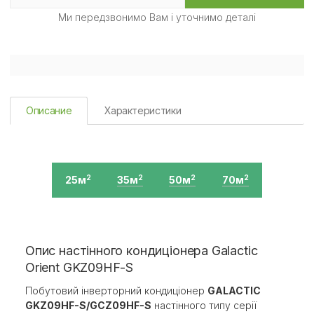
Ми передзвонимо Вам і уточнимо деталі
Описание
Характеристики
25м
35м
50м
70м
2
2
2
2
Опис настінного кондиціонера Galactic
Orient GKZ09HF-S
Побутовий інверторний кондиціонер
GALACTIC
GKZ09HF-S/GCZ09HF-S
настінного типу серії