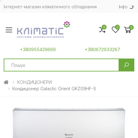
Інтернет-магазин кліматичного обладнання
Iнфо
0
0
0
Toggle mobile menu
+380955429669
+380672933267
Search
КОНДИЦІОНЕРИ
Кондиціонер Galactic Orient GKZ09HF-S