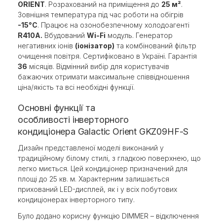
ORIENT
. Розрахований на приміщення до
25 м²
.
Зовнішня температура під час роботи на обігрів
-15°С
. Працює на озонобезпечному холодоагенті
R410A.
Вбудований
Wi-Fi
модуль. Генератор
негативних іонів
(іонізатор)
та комбінований фільтр
очищення повітря. Сертифіковано в Україні. Гарантія
36
місяців. Відмінний вибір для користувачів
бажаючих отримати максимальне співвідношення
ціна/якість та всі необхідні функції.
Основні функції та
особливості інверторного
кондиціонера Galactic Orient GKZ09HF-S
Дизайн представленої моделі виконаний у
традиційному білому стилі, з гладкою поверхнею, що
легко миється. Цей кондиціонер призначений для
площі до 25 кв. м. Характерним залишається
прихований LED-дисплей, як і у всіх побутових
кондиціонерах інверторного типу.
Було додано корисну функцію DIMMER – відключення