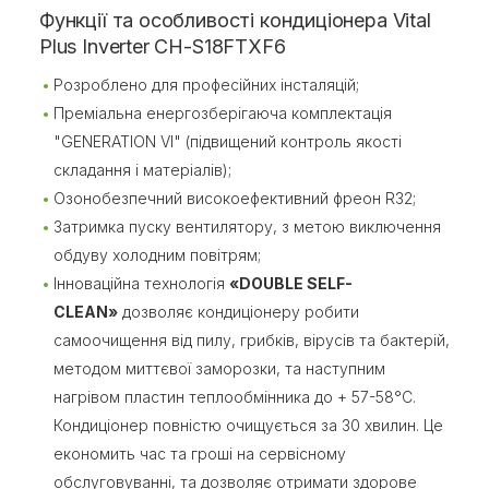
Функції та особливості кондиціонера Vital
Plus Inverter CH-S18FTXF6
Розроблено для професійних інсталяцій;
Преміальна енергозберігаюча комплектація
"GENERATION VI" (підвищений контроль якості
складання і матеріалів);
Озонобезпечний високоефективний фреон R32;
Затримка пуску вентилятору, з метою виключення
обдуву холодним повітрям;
Інноваційна технологія
«DOUBLE SELF-
CLEAN»
дозволяє кондиціонеру робити
самоочищення від пилу, грибків, вірусів та бактерій,
методом миттєвої заморозки, та наступним
нагрівом пластин теплообмінника до + 57-58°C.
Кондиціонер повністю очищується за 30 хвилин. Це
економить час та гроші на сервісному
обслуговуванні, та дозволяє отримати здорове