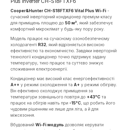
Plus Inverter CH-S18FTXF6
Cooper&Hunter CH-S18FTXF6 Vital Plus Wi-Fi
-
сучасний інверторний кондиціонер преміум-класу
для приміщень площею до
50 м²
, який забезпечує
комфортний мікроклімат у будь-яку пору року.
Модель працює на сучасному озонобезпечному
холодоагенті
R32
, який відрізняється високою
ефективністю та економічністю. Завдяки інверторній
технології кондиціонер точно підтримує задану
температуру, тихо працює та суттєво знижує
споживання електроенергії.
Кондиціонер має високий клас енергоефективності
A++
у режимі охолодження та
A+
у режимі обігріву.
Він ефективно охолоджує приміщення за
температури зовнішнього повітря до
+43°C
та
працює на обігрів навіть при
-15°C
, що робить його
чудовим рішенням не лише для літа, а й для
міжсезоння.
Вбудований
Wi-Fi модуль
дозволяє керувати