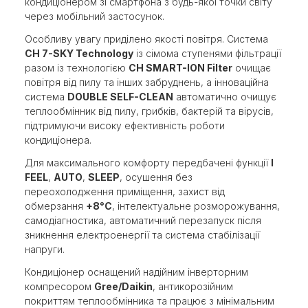
кондиціонером зі смартфона з будь-якої точки світу
через мобільний застосунок.
Особливу увагу приділено якості повітря. Система
CH 7-SKY Technology
із сімома ступенями фільтрації
разом із технологією
CH SMART-ION Filter
очищає
повітря від пилу та інших забруднень, а інноваційна
система
DOUBLE SELF-CLEAN
автоматично очищує
теплообмінник від пилу, грибків, бактерій та вірусів,
підтримуючи високу ефективність роботи
кондиціонера.
Для максимального комфорту передбачені функції
I
FEEL
,
AUTO
,
SLEEP
, осушення без
переохолодження приміщення, захист від
обмерзання
+8°C
, інтелектуальне розморожування,
самодіагностика, автоматичний перезапуск після
зникнення електроенергії та система стабілізації
напруги.
Кондиціонер оснащений надійним інверторним
компресором
Gree/Daikin
, антикорозійним
покриттям теплообмінника та працює з мінімальним