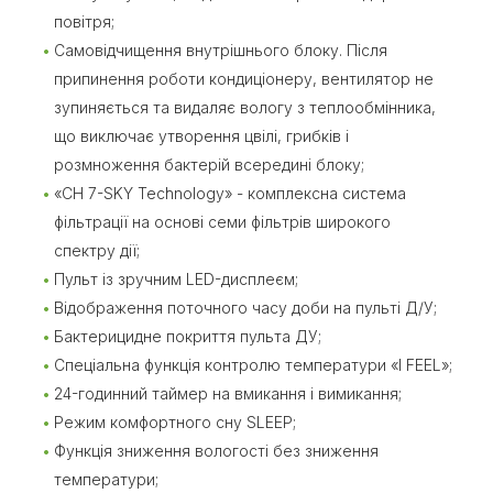
повітря;
Самовідчищення внутрішнього блоку. Після
припинення роботи кондиціонеру, вентилятор не
зупиняється та видаляє вологу з теплообмінника,
що виключає утворення цвілі, грибків і
розмноження бактерій всередині блоку;
«CH 7-SKY Technology» - комплексна система
фільтрації на основі семи фільтрів широкого
спектру дії;
Пульт із зручним LED-дисплеєм;
Відображення поточного часу доби на пульті Д/У;
Бактерицидне покриття пульта ДУ;
Спеціальна функція контролю температури «I FEEL»;
24-годинний таймер на вмикання і вимикання;
Режим комфортного сну SLЕЕР;
Функція зниження вологості без зниження
температури;