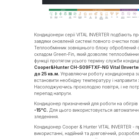
Кондиціонери серії VITAL INVERTER подбають пр
завдяки оновленій системі повного очистки пов
Теплообмінник зовнішнього блоку оброблений 
складом Green-Fin, який дозволяє теплообмінник
функції протягом усього терміну служби кондиц
Cooper&Hunter CH-S09FTXF-NG Vital (Inverte
до 25 кв.м.
Управляючи роботу кондиціонера з
встановити необхідну температуру і направити ж
Насолоджуючись прохолодою повітря, і не потр
перепад напруги.
Кондиціонер призначений для роботи на обігрів
-15°C.
Для цього використовується автоматична
зледеніння.
Кондиціонер Cooper & Hunter VITAL INVERTER - п
використанні, надійний та довговічний, розробл