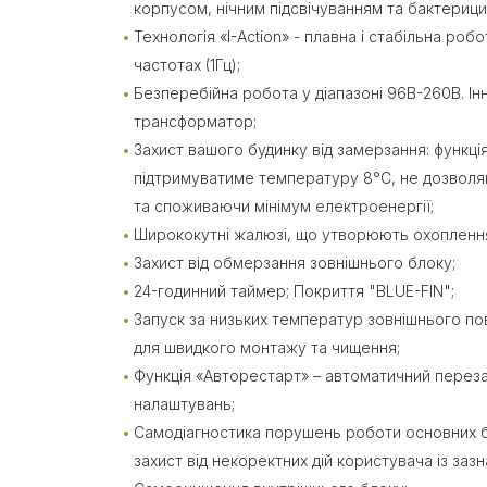
корпусом, нічним підсвічуванням та бактериц
Технологія «I-Action» - плавна і стабільна ро
частотах (1Гц);
Безперебійна робота у діапазоні 96В-260В. Ін
трансформатор;
Захист вашого будинку від замерзання: функція
підтримуватиме температуру 8°С, не дозвол
та споживаючи мінімум електроенергії;
Ширококутні жалюзі, що утворюють охоплення
Захист від обмерзання зовнішнього блоку;
24-годинний таймер; Покриття "BLUE-FIN";
Запуск за низьких температур зовнішнього по
для швидкого монтажу та чищення;
Функція «Авторестарт» – автоматичний переза
налаштувань;
Самодіагностика порушень роботи основних б
захист від некоректних дій користувача із заз