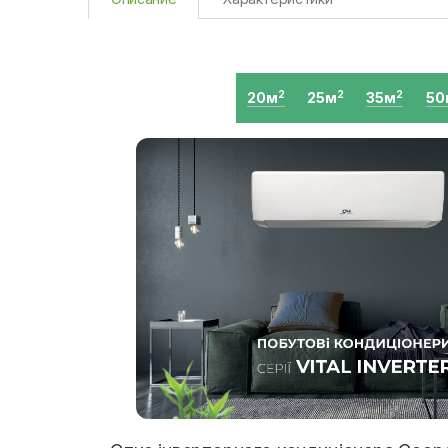
20м
25м
35м
50
2
2
2