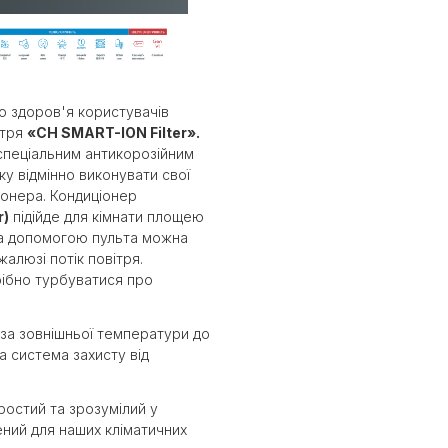
о здоров'я користувачів
ітря
«CH SMART-ION Filter».
спеціальним антикорозійним
у відмінно виконувати свої
іонера. Кондиціонер
r)
підійде для кімнати площею
а допомогою пульта можна
алюзі потік повітря.
ібно турбуватися про
 за зовнішньої температури до
 система захисту від
ростий та зрозумілий у
ений для наших кліматичних