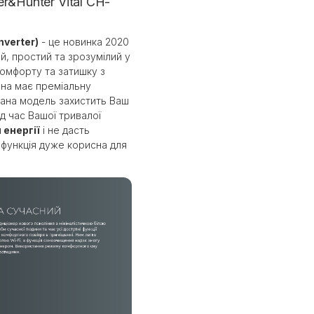
r&Hunter Vital CH-
nverter)
- це новинка 2020
ий, простий та зрозумілий у
омфорту та затишку з
она має преміальну
Дана модель захистить Ваш
ід час Вашої тривалої
енергії
і не дасть
 функція дуже корисна для