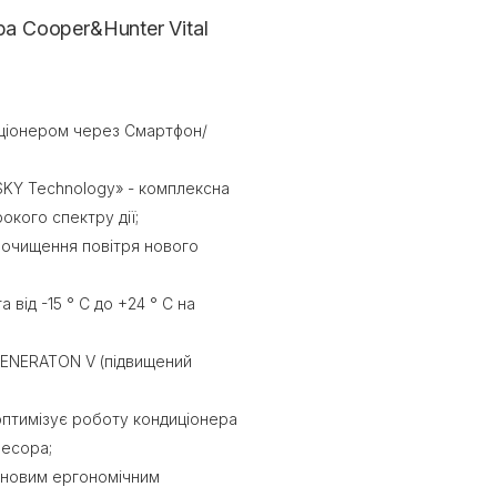
а Cooper&Hunter Vital
иціонером через Смартфон/
KY Technology» - комплексна
окого спектру дії;
о очищення повітря нового
 від -15 ° С до +24 ° С на
GENERATON V (підвищений
птимізує роботу кондиціонера
ресора;
з новим ергономічним