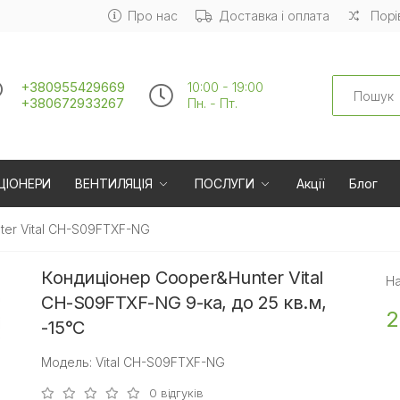
Про нас
Доставка і оплата
Порі
Search
+380955429669
10:00 - 19:00
+380672933267
Пн. - Пт.
ЦІОНЕРИ
ВЕНТИЛЯЦІЯ
ПОСЛУГИ
Акції
Блог
er Vital CH-S09FTXF-NG
Кондиціонер Cooper&Hunter Vital
На
CH-S09FTXF-NG 9-ка, до 25 кв.м,
2
-15°C
Модель: Vital CH-S09FTXF-NG
0 відгуків