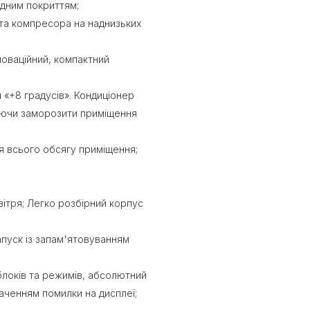
идним покриттям;
бота компресора на наднизьких
новаційний, компактний
 «+8 градусів». Кондиціонер
яючи заморозити приміщення
 всього обсягу приміщення;
вітря; Легко розбірний корпус
пуск із запам'ятовуванням
локів та режимів, абсолютний
наченням помилки на дисплеї;