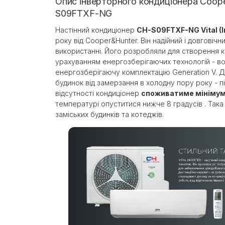
Опис інверторного кондиціонера Coope
S09FTXF-NG
Настінний кондиціонер
CH-S09FTXF-NG Vital (I
року від Cooper&Hunter. Він надійний і довговічн
використанні. Його розробляли для створення к
урахуванням енергозберігаючих технологій - в
енергозберігаючу комплектацію Generation V. 
будинок від замерзання в холодну пору року - п
відсутності кондиціонер
споживатиме мінімум 
температурі опуститися нижче 8 градусів . Така
заміських будинків та котеджів.