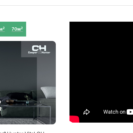
м
70м
2
2