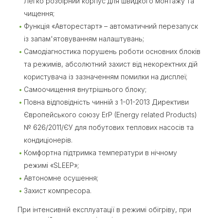
Легко розбірний корпус для швидкого монтажу та
чищення;
Функція «Авторестарт» – автоматичний перезапуск
із запам'ятовуванням налаштувань;
Самодіагностика порушень роботи основних блоків
та режимів, абсолютний захист від некоректних дій
користувача із зазначенням помилки на дисплеї;
Самоочищення внутрішнього блоку;
Повна відповідність чинній з 1-01-2013 Директиви
Європейського союзу ErP (Energy related Products)
№ 626/2011/ЄУ для побутових теплових насосів та
кондиціонерів.
Комфортна підтримка температури в нічному
режимі «SLEEP»;
Автономне осушення;
Захист компресора.
При інтенсивній експлуатації в режимі обігріву, при