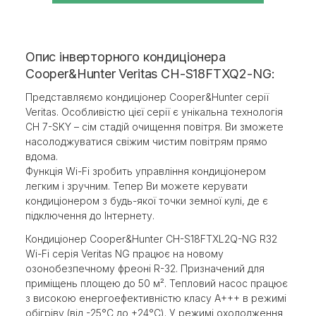
Опис інверторного кондиціонера
Cooper&Hunter Veritas CH-S18FTXQ2-NG:
Представляємо кондиціонер Cooper&Hunter серії
Veritas. Особливістю цієї серії є унікальна технологія
CH 7-SKY – сім стадій очищення повітря. Ви зможете
насолоджуватися свіжим чистим повітрям прямо
вдома.
Функція Wi-Fi зробить управління кондиціонером
легким і зручним. Тепер Ви можете керувати
кондиціонером з будь-якої точки земної кулі, де є
підключення до Інтернету.
Кондиціонер Cooper&Hunter CH-S18FTXL2Q-NG R32
Wi-Fi серія Veritas NG працює на новому
озонобезпечному фреоні R-32. Призначений для
приміщень площею до 50 м². Тепловий насос працює
з високою енергоефективністю класу A+++ в режимі
обігріву (від -25°С до +24°С). У режимі охолодження