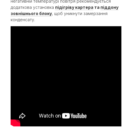
негативній температурі повітря рекомендується
додаткова установка
підігріву картера
та
піддону
зовнішнього блоку
, щоб уникнути замерзання
конденсату.