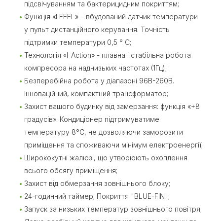
підсвічуванням та бактерицидним покриттям;
Функція «I FEEL» – вбудований датчик температури
у пульт дистанційного керування. Точність
підтримки температури 0,5 ° С;
Технологія «I-Action» - плавна і стабільна робота
компресора на наднизьких частотах (1Гц);
Безперебійна робота у діапазоні 96В-260В.
Інноваційний, компактний трансформатор;
Захист вашого будинку від замерзання: функція «+8
градусів». Кондиціонер підтримуватиме
температуру 8°С, не дозволяючи заморозити
приміщення та споживаючи мінімум електроенергії;
Ширококутні жалюзі, що утворюють охоплення
всього обсягу приміщення;
Захист від обмерзання зовнішнього блоку;
24-годинний таймер; Покриття "BLUE-FIN";
Запуск за низьких температур зовнішнього повітря;