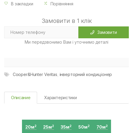
В закладки
Порівняння
Замовити в 1 клік
Замовити
Ми передзвонимо Вам і уточнимо деталі
Cooper&Hunter Veritas
,
інверторний кондиціонер
Описание
Характеристики
20м
25м
35м
50м
70м
2
2
2
2
2