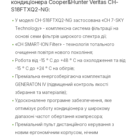
кондиціонера Cooper&Hunter Veritas CH-
S18FTXQ2-NG:
У моделі CH-S18FTXQ2-NG застосована «CH 7-SKY
Technology» - комплексна система фільтрації на
основі семи фільтрів широкого спектра дії;
«CH SMART-ION Filter» - технологія тотального
очищення повітря нового покоління;
Робота від -15 ° С до +48 ° С на охолодження та від
-15 ° С до +24 ° С на обігрів;
Преміальна енергозберігаюча комплектація
GENERATON IV (підвищений контроль якості
збирання та матеріалів);
Удосконалене програмне забезпечення, яке
оптимізує роботу кондиціонера у широкому
діапазоні частот обертання компресора;
Преміальний пульт дистанційного керування з
новим ергономічним корпусом, нічним