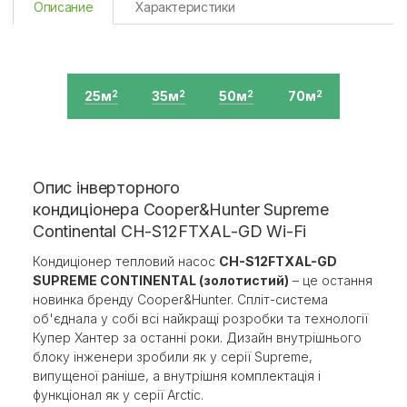
Описание
Характеристики
25м
35м
50м
70м
2
2
2
2
Опис інверторного
кондиціонера Cooper&Hunter Supreme
Continental CH-S12FTXAL-GD Wi-Fi
Кондиціонер тепловий насос
CH-S12FTXAL-GD
SUPREME CONTINENTAL (золотистий)
– це остання
новинка бренду Cooper&Hunter. Спліт-система
об'єднала у собі всі найкращі розробки та технології
Купер Хантер за останні роки. Дизайн внутрішнього
блоку інженери зробили як у серії Supreme,
випущеної раніше, а внутрішня комплектація і
функціонал як у серії Arctic.