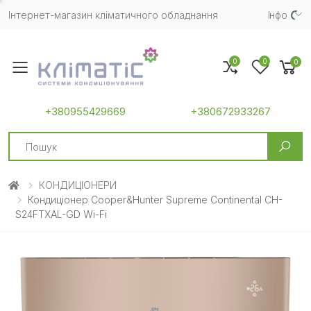
Інтернет-магазин кліматичного обладнання
Iнфо
0
0
0
Toggle mobile menu
+380955429669
+380672933267
Search
КОНДИЦІОНЕРИ
Кондиціонер Cooper&Hunter Supreme Continental CH-
S24FTXAL-GD Wi-Fi