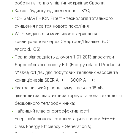
роботи на тепло у північних країнах Європи;
Захист будинку від зледеніння + 8°C;
"CH SMART - ION Filter" - технологія тотального
очищення повітря нового покоління;
Wi-Fi модуль для можливості керування
кондиціонером через Смартфон/Планшет (ОС:
Android, iOS);
Повна відповідність діючої з 1-01-2013 директиви
Європейського союзу ErP (Energy related Products)
№ 626/2011/EU для побутових теплових насосів та
кондиціонерів SEER A++++ SCOP A+++;
Екстра низький рівень шуму – всього 18 дБ,
цільнолитий пластиковий корпус та нова технологія
безшовного теплообмінника;
Найвищий клас енергоефективності.
Енергозберігаюча комплектація за типом A++++
Class Energy Efficiency - Generation V;