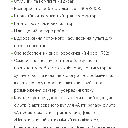
Стильний та компактний дизайн;
Безперебійна робота у діапазоні 96В-260В.
Інноваційний, компактний трансформатор;
Багатошвидкісний вентилятор;
Підвищений ресурс роботи;
Відображення поточного часу доби на пульті Д/У
нового покоління;
Озонобезпечний високоефективний фреон R32;
Самоочищення внутрішнього блоку Після
припинення роботи кондиціонера, вентилятор не
зупиняється та видаляє вологу з теплообмінника,
що виключає утворення плісняви, грибків та
розмноження бактерій усередині блоку;
Комплектується двома фільтрами на вибір (опція):
фільтр із активованого вугілля «Анти-запах»; фільтр
«Антибактеріальний пригнічувач»; фільтр
«Нанотитановий антихімічний каталізатор»;
Електретний пиловловлюючий фільтр; Катехіновий