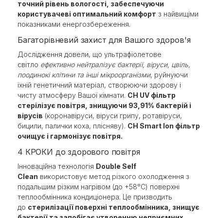
точний рівень вологості, забеспечуючи
користувачеві оптимальний комфорт
з найвищіми
показниками енергозбереження.
Багаторівневий захист для Вашого здоров'я
Дослідження довели, що ультрафіолетове
світло
ефективно нейтралізує бактерії, віруси, цвіль,
поодинокі клітини та інші мікроорганізми
, руйнуючи
їхній генетичний матеріал, створюючи здорову і
чисту атмосферу Вашої кімнати.
CH UV фільтр
стерілізує повітря, знищуючи 93,91% бактерій і
вірусів
(коронавіруси, віруси грипу, ротавіруси,
бицили, палички коха, плісняву).
CH Smart Ion фільтр
очищує і гармонізує повітря.
4 КРОКИ до здорового повітря
Інноваційна технологія
Double Self
Clean
використовує метод різкого охолодження з
подальшим різким нагрівом (до +58°С) поверхні
теплообмінника кондиціонера. Це призводить
до
стерилізації поверхні теплообмінника, знищує
бактерії та запобігає утворенню неприємних