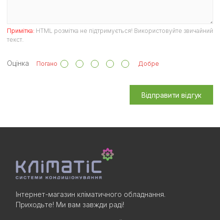
Примітка:
HTML розмітка не підтримується! Використовуйте звичайний
текст.
Оцінка
Погано
Добре
Відправити відгук
Інтернет-магазин кліматичного обладнання.
Приходьте! Ми вам завжди раді!