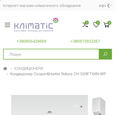
Інтернет-магазин кліматичного обладнання
Iнфо
0
0
0
Toggle mobile menu
+380955429669
+380672933267
Search
КОНДИЦІОНЕРИ
Кондиціонер Cooper&Hunter Nature CH-S09FTXAN-WP