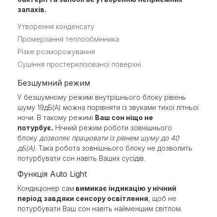
запахів.
Утворення конденсату
Промерзання теплообмінника
Різке розморожування
Сушіння простерилізованої поверхні.
Безшумний режим
У безшумному режимі внутрішнього блоку рівень
шуму 19дБ(А) можна порівняти із звуками тихої літньої
ночи. В такому режимі
Ваш сон ніщо не
потурбує.
Нічний режим роботи зовнішнього
блоку
дозволяє працювати із рівнем шуму до 40
дБ(А)
. Така робота зовнішнього блоку не дозволить
потурбувати сон навіть Ваших сусідів.
Функція Auto Light
Кондиціонер сам
вимикає індикацію у нічний
період завдяки сенсору освітлення
, щоб не
потурбувати Ваш сон навіть найменшим світлом.