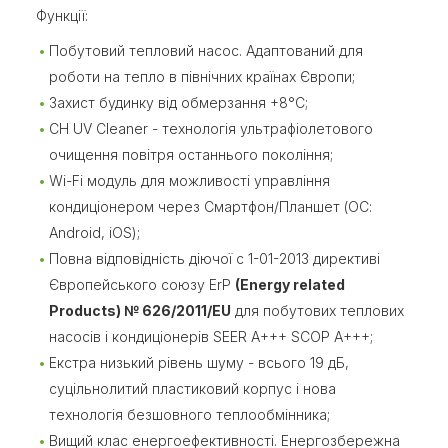
Функції:
Побутовий тепловий насос. Адаптований для
роботи на тепло в північних країнах Європи;
Захист будинку від обмерзання +8°C;
CH UV Cleaner - технологія ультрафіолетового
очищення повітря останнього покоління;
Wi-Fi модуль для можливості управління
кондиціонером через Смартфон/Планшет (ОС:
Android, iOS);
Повна відповідність діючої c 1-01-2013 директиві
Європейського союзу ErP
(Energy related
Products) № 626/2011/EU
для побутових теплових
насосів і кондиціонерів SEER A+++ SCOP A+++;
Екстра низький рівень шуму - всього 19 дБ,
суцільнолитий пластиковий корпус і нова
технологія безшовного теплообмінника;
Вищий клас енергоефективності. Енергозбережна