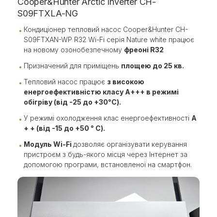
Cooper&Hunter Arctic Inverter CH-
S09FTXLA-NG
Кондиціонер тепловий насос Cooper&Hunter CH-
S09FTXAN-WP R32 Wi-Fi серія Nature white працює
на новому озонобезпечному
фреоні R32
Призначений для приміщень
площею до 25 кв.
Тепловий насос працює
з високою
енергоефективністю класу A+++ в режимі
обігріву (від -25 до +30°С).
У режимі охолодження клас енергоефективності
A
+ + (від -15 до +50 ° С).
Модуль Wi-Fi
дозволяє організувати керування
пристроєм з будь-якого місця через Інтернет за
допомогою програми, встановленої на смартфон.