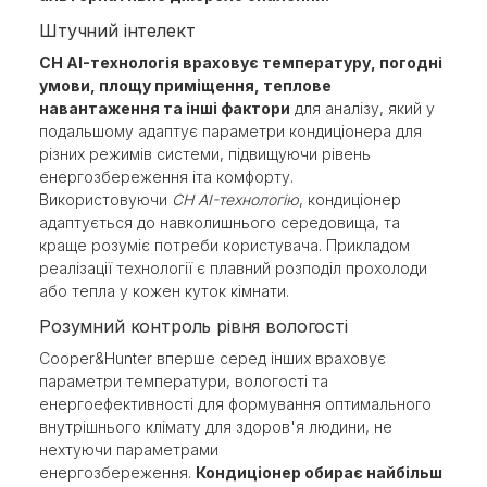
Штучний інтелект
CH AI-технологія враховує температуру, погодні
умови, площу приміщення, теплове
навантаження та інші фактори
для аналізу, який у
подальшому адаптує параметри кондиціонера для
різних режимів системи, підвищуючи рівень
енергозбереження іта комфорту.
Використовуючи
CH AI-технологію
, кондиціонер
адаптується до навколишнього середовища, та
краще розуміє потреби користувача. Прикладом
реалізації технології є плавний розподіл прохолоди
або тепла у кожен куток кімнати.
Розумний контроль рівня вологості
Cooper&Hunter вперше серед інших враховує
параметри температури, вологості та
енергоефективності для формування оптимального
внутрішнього клімату для здоров'я людини, не
нехтуючи параметрами
енергозбереження.
Кондиціонер обирає найбільш