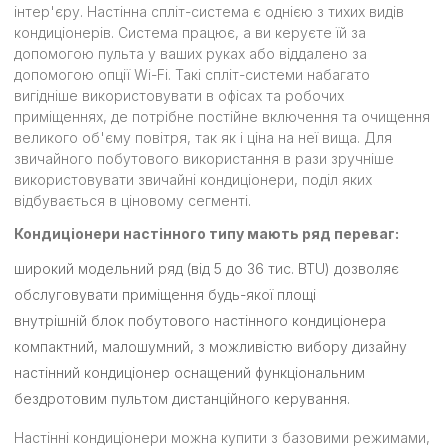
інтер'єру. Настінна спліт-система є однією з тихих видів
кондиціонерів. Система працює, а ви керуєте їй за
допомогою пульта у ваших руках або віддалено за
допомогою опції Wi-Fi. Такі спліт-системи набагато
вигідніше використовувати в офісах та робочих
приміщеннях, де потрібне постійне включення та очищення
великого об'єму повітря, так як і ціна на неї вища. Для
звичайного побутового використання в рази зручніше
використовувати звичайні кондиціонери, поділ яких
відбувається в ціновому сегменті.
Кондиціонери настінного типу мають ряд переваг:
широкий модельний ряд (від 5 до 36 тис. BTU) дозволяє
обслуговувати приміщення будь-якої площі
внутрішній блок побутового настінного кондиціонера
компактний, малошумний, з можливістю вибору дизайну
настінний кондиціонер оснащений функціональним
бездротовим пультом дистанційного керування.
Настінні кондиціонери можна купити з базовими режимами,