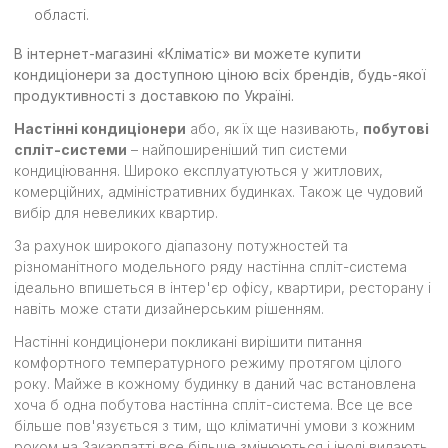
області.
В інтернет-магазині «Кліматіс» ви можете купити
кондиціонери за доступною ціною всіх брендів, будь-якої
продуктивності з доставкою по Україні.
Настінні кондиціонери
або, як їх ще називають,
побутові
спліт-системи
– найпоширеніший тип системи
кондиціювання. Широко експлуатуються у житлових,
комерційних, адміністративних будинках. Також це чудовий
вибір для невеликих квартир.
За рахунок широкого діапазону потужностей та
різноманітного модельного ряду настінна спліт-система
ідеально впишеться в інтер'єр офісу, квартири, ресторану і
навіть може стати дизайнерським рішенням.
Настінні кондиціонери покликані вирішити питання
комфортного температурного режиму протягом цілого
року. Майже в кожному будинку в даний час встановлена
хоча б одна побутова настінна спліт-система. Все це все
більше пов'язується з тим, що кліматичні умови з кожним
роком на Закарпатті все більше змінюються і іноді видають