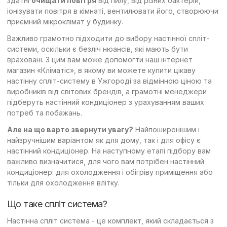
здатні
очищати повітря
від пилу, від різних бактерій,
іонізувати повітря в кімнаті, вентилювати його, створюючи
приємний мікроклімат у будинку.
Важливо грамотно підходити до вибору настінної спліт-
системи, оскільки є безліч нюансів, які мають бути
враховані. З цим вам може допомогти наш інтернет
магазин «Кліматіс», в якому ви можете купити цікаву
настінну спліт-систему в Ужгороді за відмінною ціною та
виробників від світових брендів, а грамотні менеджери
підберуть настінний кондиціонер з урахуванням ваших
потреб та побажань.
Але на що варто звернути увагу?
Найпоширенішим і
найзручнішим варіантом як для дому, так і для офісу є
настінний кондиціонер. На наступному етапі підбору вам
важливо визначитися, для чого вам потрібен настінний
кондиціонер: для охолодження і обігріву приміщення або
тільки для охолодження влітку.
Що таке спліт система?
Настінна спліт система - це комплект, який складається з