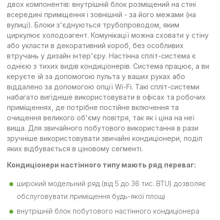
двох компонентів: внутрішній блок розміщений на стіні
всередині приміщення і зовнішній - за його межами (на
вулиці). Блоки з'єднуються трубопроводом, яким
циркулює холодоагент. Комунікації можна сховати у стіну
або укласти в декоративний короб, без особливих
втручань у дизайн інтер'єру. Настінна спліт-система є
однією з тихих видів кондиціонерів. Система працює, а ви
керуєте їй за допомогою пульта у ваших руках або
віддалено за допомогою опції Wi-Fi. Такі спліт-системи
набагато вигідніше використовувати в офісах та робочих
приміщеннях, де потрібне постійне включення та
очищення великого об'єму повітря, так як і ціна на неї
вища. Для звичайного побутового використання в рази
зручніше використовувати звичайні кондиціонери, поділ
яких відбувається в ціновому сегменті.
Кондиціонери настінного типу мають ряд переваг:
широкий модельний ряд (від 5 до 36 тис. BTU) дозволяє
обслуговувати приміщення будь-якої площі
внутрішній блок побутового настінного кондиціонера