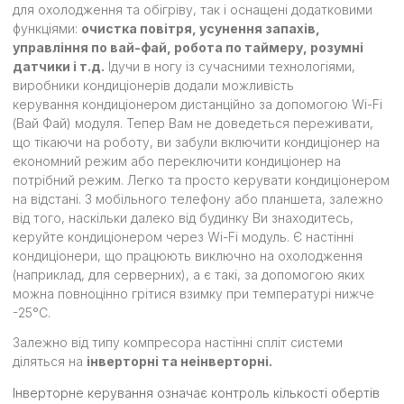
для охолодження та обігріву, так і оснащені додатковими
функціями:
очистка повітря, усунення запахів,
управління по вай-фай, робота по таймеру, розумні
датчики і т.д.
Ідучи в ногу із сучасними технологіями,
виробники кондиціонерів додали можливість
керування кондиціонером дистанційно за допомогою Wi-Fi
(Вай Фай) модуля. Тепер Вам не доведеться переживати,
що тікаючи на роботу, ви забули включити кондиціонер на
економний режим або переключити кондиціонер на
потрібний режим. Легко та просто керувати кондиціонером
на відстані. З мобільного телефону або планшета, залежно
від того, наскільки далеко від будинку Ви знаходитесь,
керуйте кондиціонером через Wi-Fi модуль. Є настінні
кондиціонери, що працюють виключно на охолодження
(наприклад, для серверних), а є такі, за допомогою яких
можна повноцінно грітися взимку при температурі нижче
-25°С.
Залежно від типу компресора настінні спліт системи
діляться на
інверторні та неінверторні.
Інверторне керування означає контроль кількості обертів