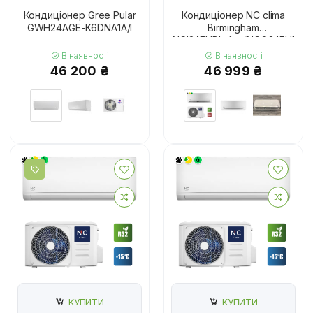
Кондиціонер Gree Pular
Кондиціонер NC clima
GWH24AGE-K6DNA1A/I
Birmingham
NCI24EHBIw1eu/NCO24EHBIw1
В наявності
В наявності
46 200 ₴
46 999 ₴
КУПИТИ
КУПИТИ