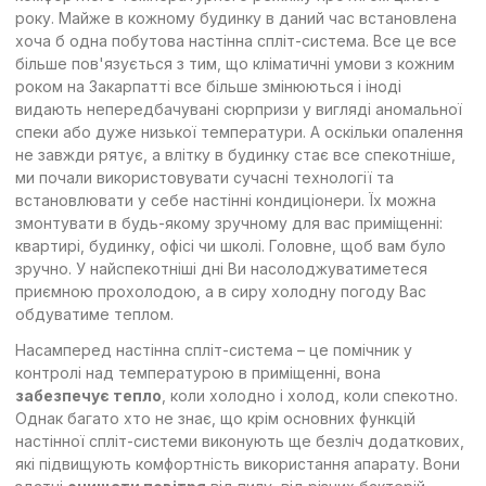
року. Майже в кожному будинку в даний час встановлена
хоча б одна побутова настінна спліт-система. Все це все
більше пов'язується з тим, що кліматичні умови з кожним
роком на Закарпатті все більше змінюються і іноді
видають непередбачувані сюрпризи у вигляді аномальної
спеки або дуже низької температури. А оскільки опалення
не завжди рятує, а влітку в будинку стає все спекотніше,
ми почали використовувати сучасні технології та
встановлювати у себе настінні кондиціонери. Їх можна
змонтувати в будь-якому зручному для вас приміщенні:
квартирі, будинку, офісі чи школі. Головне, щоб вам було
зручно. У найспекотніші дні Ви насолоджуватиметеся
приємною прохолодою, а в сиру холодну погоду Вас
обдуватиме теплом.
Насамперед настінна спліт-система – це помічник у
контролі над температурою в приміщенні, вона
забезпечує тепло
, коли холодно і холод, коли спекотно.
Однак багато хто не знає, що крім основних функцій
настінної спліт-системи виконують ще безліч додаткових,
які підвищують комфортність використання апарату. Вони