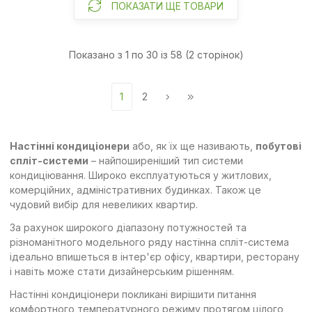
ПОКАЗАТИ ЩЕ ТОВАРИ
Показано з 1 по 30 із 58 (2 сторінок)
1
2
Настінні кондиціонери
або, як їх ще називають,
побутові
спліт-системи
– найпоширеніший тип системи
кондиціювання. Широко експлуатуються у житлових,
комерційних, адміністративних будинках. Також це
чудовий вибір для невеликих квартир.
За рахунок широкого діапазону потужностей та
різноманітного модельного ряду настінна спліт-система
ідеально впишеться в інтер'єр офісу, квартири, ресторану
і навіть може стати дизайнерським рішенням.
Настінні кондиціонери покликані вирішити питання
комфортного температурного режиму протягом цілого