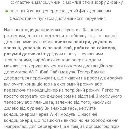
компактний, малошумний, з можливістю вибору дизайну
настінний кондиціонер оснащений функціональним
бездротовим пультом дистанційного керування.
Настінні кондиціонери можна купити з базовими
режимами, для охолодження та обігріву, так і оснащені
додатковими функціями:
очистка повітря, усунення
запахів, управління по вай-фай, робота по таймеру,
розумні датчики і т.д.
Ідучи в ногу із сучасними
технологіями, виробники кондиціонерів додали
можливість керування кондиціонером дистанційно за
допомогою Wi-Fi (Вай Фай) модуля. Тепер Вам не
доведеться переживати, що тікаючи на роботу, ви забули
включити кондиціонер на економний режим або
переключити кондиціонер на потрібний режим. Легко та
просто керувати кондиціонером на відстані. З мобільного
телефону або планшета, залежно від того, наскільки
далеко від будинку Ви знаходитесь, керуйте
кондиціонером через Wi-Fi модуль. Є настінні
кондиціонери, що працюють виключно на охолодження
(наприклад, для серверних), а є такі, за допомогою яких