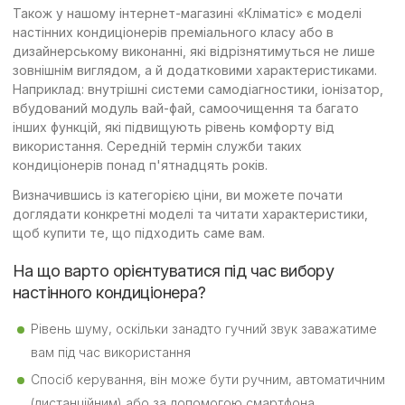
Також у нашому інтернет-магазині «Кліматіс» є моделі
настінних кондиціонерів преміального класу або в
дизайнерському виконанні, які відрізнятимуться не лише
зовнішнім виглядом, а й додатковими характеристиками.
Наприклад: внутрішні системи самодіагностики, іонізатор,
вбудований модуль вай-фай, самоочищення та багато
інших функцій, які підвищують рівень комфорту від
використання. Середній термін служби таких
кондиціонерів понад п'ятнадцять років.
Визначившись із категорією ціни, ви можете почати
доглядати конкретні моделі та читати характеристики,
щоб купити те, що підходить саме вам.
На що варто орієнтуватися під час вибору
настінного кондиціонера?
Рівень шуму, оскільки занадто гучний звук заважатиме
вам під час використання
Спосіб керування, він може бути ручним, автоматичним
(дистанційним) або за допомогою смартфона