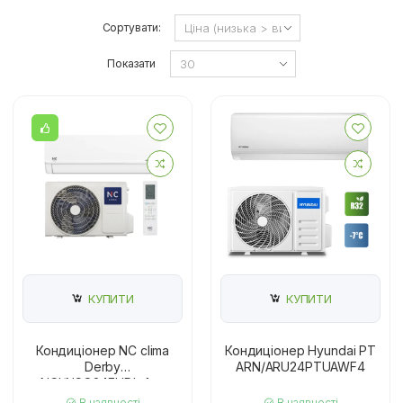
Сортувати:
Показати
КУПИТИ
КУПИТИ
Кондиціонер NC clima
Кондиціонер Hyundai PT
Derby
ARN/ARU24PTUAWF4
NCI/NCO24EHDIw1eu
В наявності
В наявності