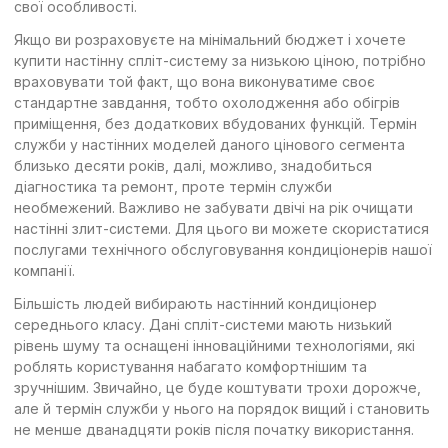
свої особливості.
Якщо ви розраховуєте на мінімальний бюджет і хочете
купити настінну спліт-систему за низькою ціною, потрібно
враховувати той факт, що вона виконуватиме своє
стандартне завдання, тобто охолодження або обігрів
приміщення, без додаткових вбудованих функцій. Термін
служби у настінних моделей даного цінового сегмента
близько десяти років, далі, можливо, знадобиться
діагностика та ремонт, проте термін служби
необмежений. Важливо не забувати двічі на рік очищати
настінні злит-системи. Для цього ви можете скористатися
послугами технічного обслуговування кондиціонерів нашої
компанії.
Більшість людей вибирають настінний кондиціонер
середнього класу. Дані спліт-системи мають низький
рівень шуму та оснащені інноваційними технологіями, які
роблять користування набагато комфортнішим та
зручнішим. Звичайно, це буде коштувати трохи дорожче,
але й термін служби у нього на порядок вищий і становить
не менше дванадцяти років після початку використання.