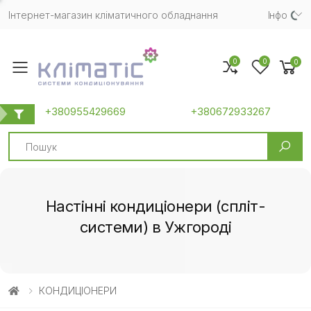
Інтернет-магазин кліматичного обладнання
Iнфо
0
0
0
Toggle mobile menu
+380955429669
+380672933267
Search
Настінні кондиціонери (спліт-
системи) в Ужгороді
КОНДИЦІОНЕРИ