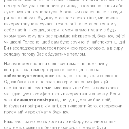
непередбачувані сюрпризи у вигляді аномальної спеки або
дуже низької температури. А оскільки опалення не завжди
рятує, а влітку в будинку стає все спекотніше, ми почали
використовувати сучасні технології та встановлювати у
себе настінні кондиціонери. Їх можна змонтувати в будь-
якому зручному для вас приміщенні: квартирі, будинку, офісі
чи школі. Головне, щоб вам було зручно. У найспекотніші дні
Ви насолоджуватиметеся приємною прохолодою, а в сиру
холодну погоду Вас обдуватиме теплом.
Насамперед настінна спліт-система – це помічник у
контролі над температурою в приміщенні, вона
забезпечує тепло
, коли холодно і холод, коли спекотно.
Однак багато хто не знає, що крім основних функцій
настінної спліт-системи виконують ще безліч додаткових,
які підвищують комфортність використання апарату. Вони
здатні
очищати повітря
від пилу, від різних бактерій,
іонізувати повітря в кімнаті, вентилювати його, створюючи
приємний мікроклімат у будинку.
Важливо грамотно підходити до вибору настінної спліт-
системи, оскільки є безліч нюансів, які мають бути