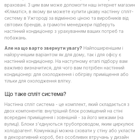
враховані. З цим вам може допомогти наш інтернет магазин
«Кліматіс», в якому ви можете купити цікаву настінну спліт-
систему в Ужгороді за відмінною ціною та виробників від
світових брендів, а грамотні менеджери підберуть
настінний кондиціонер з урахуванням ваших потреб та
побажань.
Але на що варто звернути увагу?
Найпоширенішим і
найзручнішим варіантом як для дому, так і для офісу є
настінний кондиціонер. На наступному етапі підбору вам
важливо визначитися, для чого вам потрібен настінний
кондиціонер: для охолодження і обігріву приміщення або
тільки для охолодження влітку.
Що таке спліт система?
Настінна спліт система - це комплект, який складається з
двох компонентів: внутрішній блок розміщений на стіні
всередині приміщення і зовнішній - за його межами (на
вулиці). Блоки з'єднуються трубопроводом, яким циркулює
холодоагент. Комунікації можна сховати у стіну або укласти
в декоративний короб, без особливих втручань у дизайн