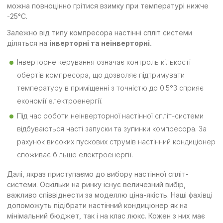
можна повноцінно грітися взимку при температурі нижче
-25°С.
Залежно від типу компресора настінні спліт системи
діляться на
інверторні та неінверторні.
Інверторне керування означає контроль кількості
обертів компресора, що дозволяє підтримувати
температуру в приміщенні з точністю до 0.5°З сприяє
економії електроенергії.
Під час роботи неінверторної настінної спліт-системи
відбуваються часті запуски та зупинки компресора. За
рахунок високих пускових струмів настінний кондиціонер
споживає більше електроенергії.
Далі, якраз приступаємо до вибору настінної спліт-
системи. Оскільки на ринку існує величезний вибір,
важливо співвіднести за моделлю ціна-якість. Наші фахівці
допоможуть підібрати настінний кондиціонер як на
мінімальний бюджет, так і на клас люкс. Кожен з них має