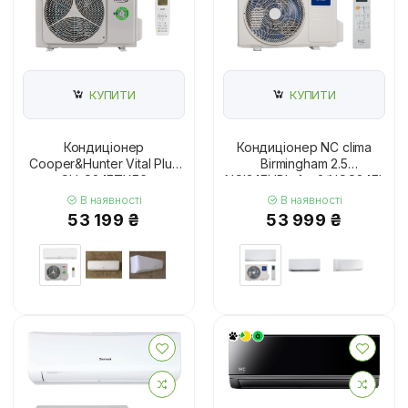
КУПИТИ
КУПИТИ
Кондиціонер
Кондиціонер NC clima
Cooper&Hunter Vital Plus
Birmingham 2.5
CH-S24FTXF6
NCI24EHBIw1eu2/NCO24EHLIw
В наявності
В наявності
53 199 ₴
53 999 ₴