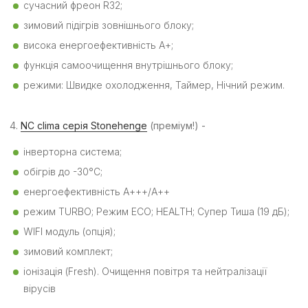
сучасний фреон R32;
зимовий підігрів зовнішнього блоку;
висока енергоефективність А+;
функція самоочищення внутрішнього блоку;
режими: Швидке охолодження, Таймер, Нічний режим.
4.
NC clima серія Stonehenge
(преміум!) -
інверторна система;
обігрів до -30°C;
енергоефективність А+++/А++
режим TURBO; Режим ECO; HEALTH; Супер Тиша (19 дБ);
WIFI модуль (опція);
зимовий комплект;
іонізація (Fresh). Очищення повітря та нейтралізації
вірусів