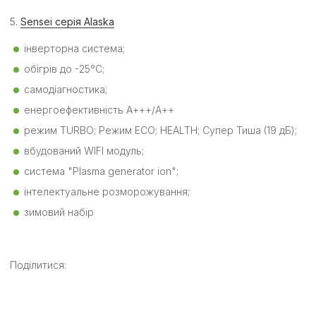
5.
Sensei серія Alaska
інверторна система;
обігрів до -25°C;
самодіагностика;
енергоефективність А+++/А++
режим TURBO; Режим ECO; HEALTH; Супер Тиша (19 дБ);
вбудований WIFI модуль;
система "Plasma generator ion";
інтелектуальне розморожування;
зимовий набір
Поділитися: